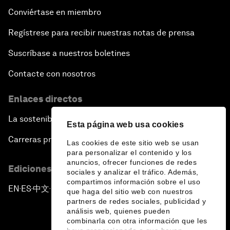
Conviértase en miembro
Regístrese para recibir nuestras notas de prensa
Suscríbase a nuestros boletines
Contacte con nosotros
Enlaces directos
La sostenibilidad en el Foro
Esta página web usa cookies
Carreras profesionales
Las cookies de este sitio web se usan
para personalizar el contenido y los
anuncios, ofrecer funciones de redes
Ediciones en otros idiomas
sociales y analizar el tráfico. Además,
compartimos información sobre el uso
EN
ES
中文
日本語
▪
▪
▪
que haga del sitio web con nuestros
partners de redes sociales, publicidad y
análisis web, quienes pueden
combinarla con otra información que les