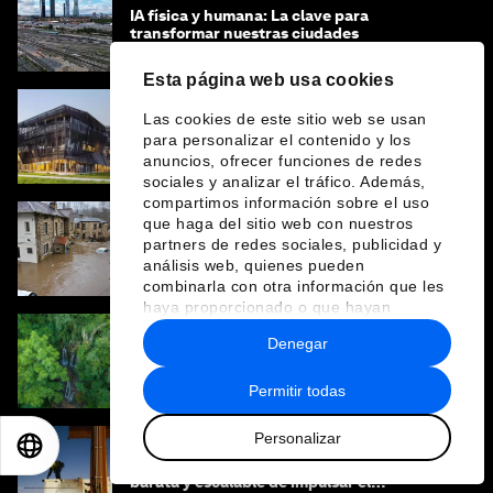
IA física y humana: La clave para
transformar nuestras ciudades
Esta página web usa cookies
Las cookies de este sitio web se usan
¿Qué es la construcción ligera y cómo
para personalizar el contenido y los
impulsa una edificación más adaptable y
anuncios, ofrecer funciones de redes
sostenible?
sociales y analizar el tráfico. Además,
compartimos información sobre el uso
que haga del sitio web con nuestros
La IA industrial puede transformar la
partners de redes sociales, publicidad y
respuesta ante desastres, pero solo si
análisis web, quienes pueden
trabajamos unidos
combinarla con otra información que les
haya proporcionado o que hayan
recopilado a partir del uso que haya
Denegar
hecho de sus servicios.
La industria de restauración de Brasil podría
impulsar la bioeconomía global
Permitir todas
Personalizar
EN
ES
中文
日本語
El almacenamiento térmico es una forma
barata y escalable de impulsar el