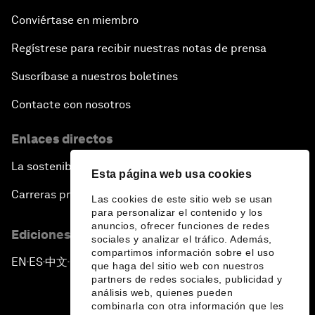
Conviértase en miembro
Regístrese para recibir nuestras notas de prensa
Suscríbase a nuestros boletines
Contacte con nosotros
Enlaces directos
La sostenibilidad en el Foro
Esta página web usa cookies
Carreras profesionales
Las cookies de este sitio web se usan
para personalizar el contenido y los
anuncios, ofrecer funciones de redes
Ediciones en otros idiomas
sociales y analizar el tráfico. Además,
compartimos información sobre el uso
EN
ES
中文
日本語
▪
▪
▪
que haga del sitio web con nuestros
partners de redes sociales, publicidad y
análisis web, quienes pueden
combinarla con otra información que les