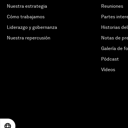
Nuestra estrategia
Reuniones
Cómo trabajamos
Partes inter
Liderazgo y gobernanza
Historias del
Nuestra repercusión
Notas de pr
Galería de f
Pódcast
Vídeos
EN
ES
中文
日本語