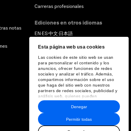
Carreras profesionales
Ediciones en otros idiomas
tras notas
EN
ES
中文
日本語
▪
▪
▪
ines
Esta página web usa cookies
Las cookies de este sitio web se usan
para personalizar el contenido y los
anuncios, ofrecer funciones de redes
sociales y analizar el tráfico. Además,
compartimos información sobre el uso
que haga del sitio web con nuestros
partners de redes sociales, publicidad y
análisis web, quienes pueden
combinarla con otra información que les
Denegar
haya proporcionado o que hayan
recopilado a partir del uso que haya
hecho de sus servicios.
Permitir todas