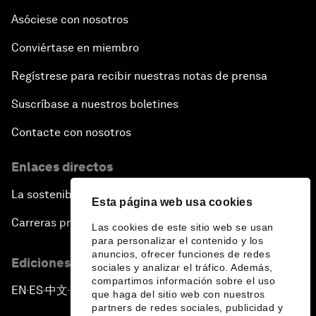
Asóciese con nosotros
Conviértase en miembro
Regístrese para recibir nuestras notas de prensa
Suscríbase a nuestros boletines
Contacte con nosotros
Enlaces directos
La sostenibilidad en el Foro
Esta página web usa cookies
Carreras profesionales
Las cookies de este sitio web se usan
para personalizar el contenido y los
anuncios, ofrecer funciones de redes
Ediciones en otros idiomas
sociales y analizar el tráfico. Además,
compartimos información sobre el uso
EN
ES
中文
日本語
▪
▪
▪
que haga del sitio web con nuestros
partners de redes sociales, publicidad y