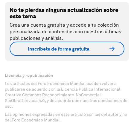
No te pierdas ninguna actualización sobre
este tema
Crea una cuenta gratuita y accede a tu colección
personalizada de contenidos con nuestras últimas
publicaciones y análisis.
Inscríbete de forma gratuita
Licencia y republicación
Los artículos del Foro Económico Mundial pueden volver a
publicarse de acuerdo con la Licencia Pública Internacional
Creative Commons Reconocimiento-NoComercial-
SinObraDerivada 4.0, y de acuerdo con nuestras condiciones de
uso.
Las opiniones expresadas en este artículo son las del autor y no
del Foro Económico Mundial.