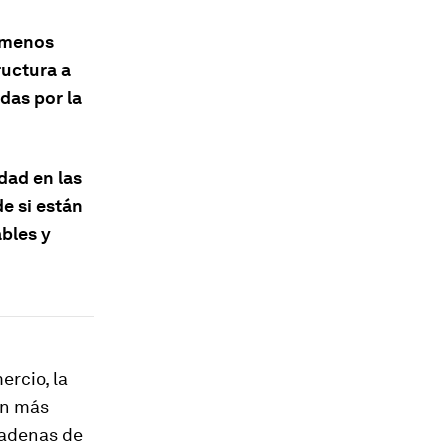
é menos
ructura a
das por la
dad en las
e si están
ables y
ercio, la
ón más
cadenas de