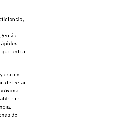
ficiencia,
á
rgencia
 rápidos
o que antes
ya no es
an detectar
 próxima
bable que
ncia,
enas de