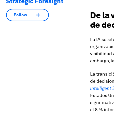
Strategic Foresight
De la 
Follow
de de
La IA se si
organizacio
visibilidad
embargo, la
La transici
de decision
Intelligent
Estados Un
significati
el 8 % info