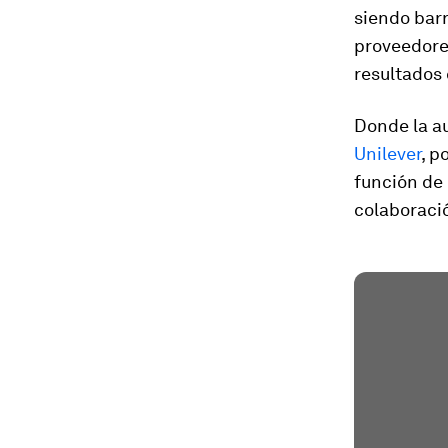
siendo bar
proveedores
resultados 
Donde la a
Unilever
, p
función de 
colaboració