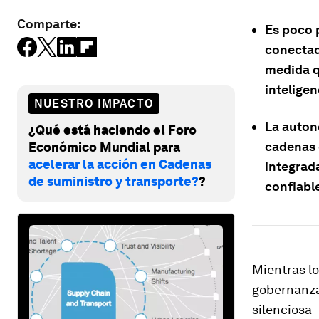
Comparte:
Es poco 
conectad
medida q
inteligen
NUESTRO IMPACTO
La autono
¿Qué está haciendo el Foro
cadenas d
Económico Mundial para
acelerar la acción en Cadenas
integrad
de suministro y transporte?
?
confiabl
Mientras lo
gobernanza
silenciosa