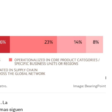
stro.
Image:
BearingPoint
. La
temas siguen