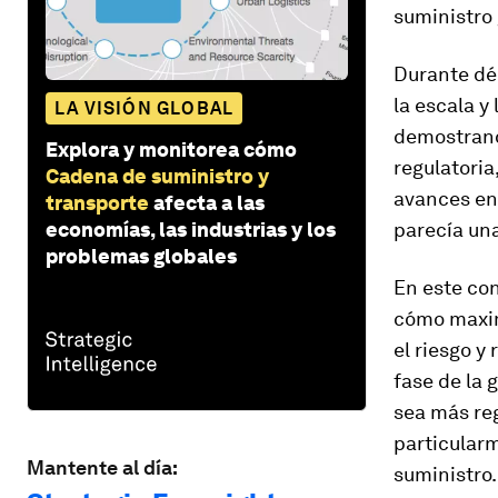
suministro 
Durante déc
la escala y
LA VISIÓN GLOBAL
demostrando
Explora y monitorea cómo
regulatoria
Cadena de suministro y
avances en 
transporte
afecta a las
economías, las industrias y los
parecía una
problemas globales
En este con
cómo maxim
el riesgo y
fase de la 
sea más reg
particular
Mantente al día:
suministro.