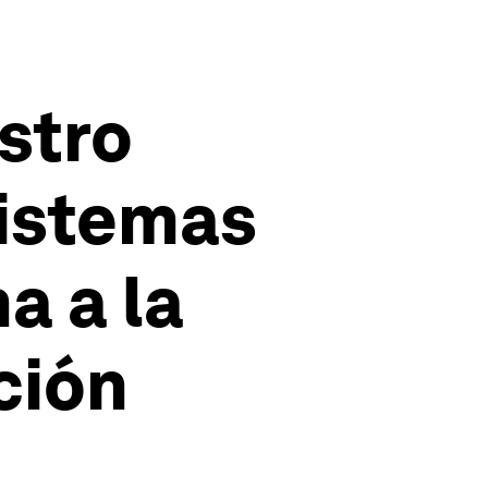
stro
sistemas
a a la
ción