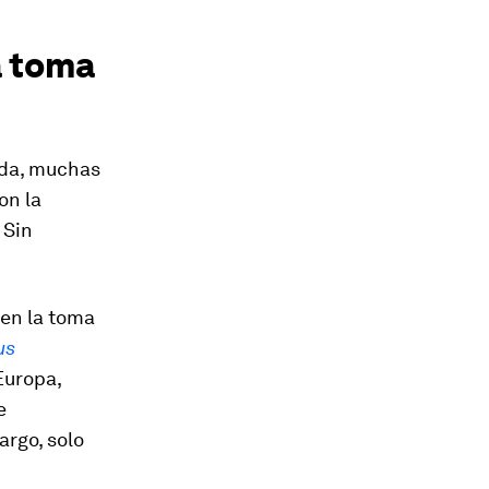
a toma
cada, muchas
on la
 Sin
 en la toma
us
Europa,
e
argo, solo