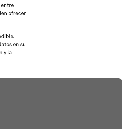
 entre
den ofrecer
dible.
datos en su
 y la