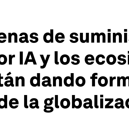
enas de sumini
r IA y los eco
tán dando form
de la globaliza