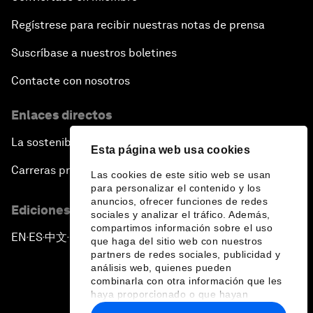
Regístrese para recibir nuestras notas de prensa
Suscríbase a nuestros boletines
Contacte con nosotros
Enlaces directos
La sostenibilidad en el Foro
Esta página web usa cookies
Carreras profesionales
Las cookies de este sitio web se usan
para personalizar el contenido y los
anuncios, ofrecer funciones de redes
Ediciones en otros idiomas
sociales y analizar el tráfico. Además,
compartimos información sobre el uso
EN
ES
中文
日本語
▪
▪
▪
que haga del sitio web con nuestros
partners de redes sociales, publicidad y
análisis web, quienes pueden
combinarla con otra información que les
haya proporcionado o que hayan
recopilado a partir del uso que haya