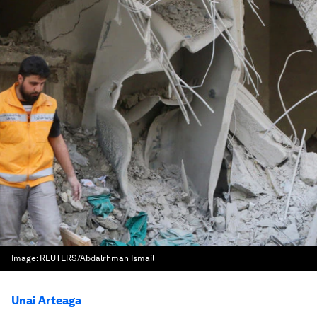
Image:
REUTERS/Abdalrhman Ismail
Unai Arteaga