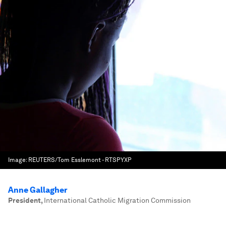
Image:
REUTERS/Tom Esslemont - RTSPYXP
Anne Gallagher
President
,
International Catholic Migration Commission