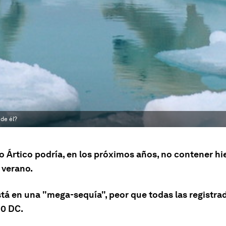
 de él?
o Ártico podría, en los próximos años, no contener hi
 verano.
stá en una "mega-sequía", peor que todas las registra
00 DC.