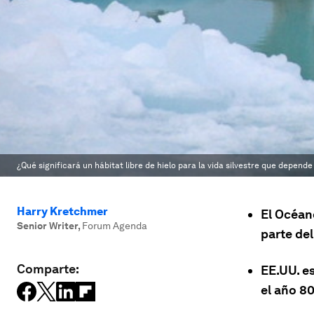
¿Qué significará un hábitat libre de hielo para la vida silvestre que depende
Harry Kretchmer
El Océan
Senior Writer
,
Forum Agenda
parte del
Comparte:
EE.UU. e
el año 8