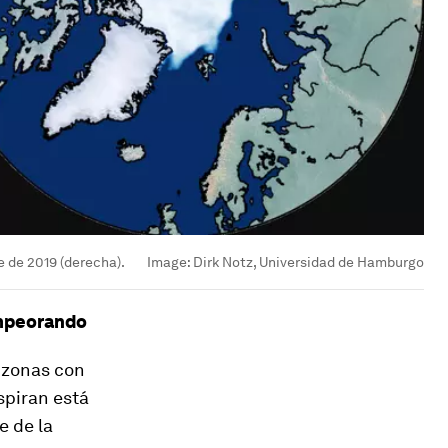
e de 2019 (derecha).
Image:
Dirk Notz, Universidad de Hamburgo
empeorando
n zonas con
spiran está
e de la