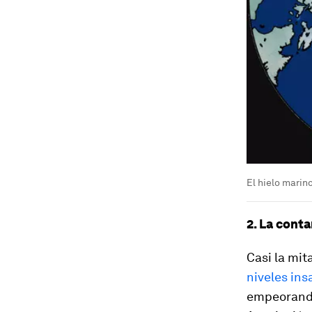
El hielo marin
2. La cont
Casi la mit
niveles in
empeorando 