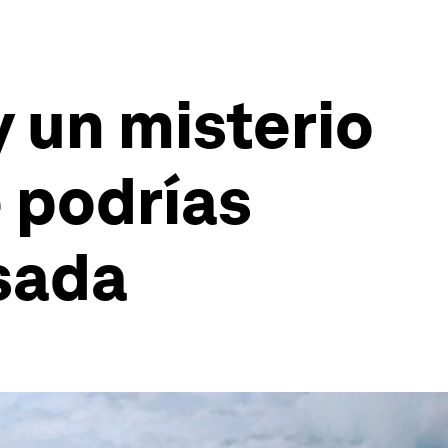
y un misterio
e podrías
sada