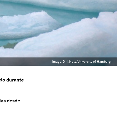
Image:
Dirk Notz/University of Hamburg
elo durante
das desde