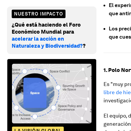
El exper
que anti
NUESTRO IMPACTO
¿Qué está haciendo el Foro
Los preci
Económico Mundial para
que cues
acelerar la acción en
Naturaleza y Biodiversidad?
?
1. Polo Nor
Es "muy pr
libre de hi
investigaci
El equipo, 
generación
LA VISIÓN GLOBAL