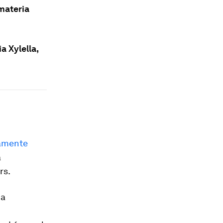
materia
a Xylella,
amente
a
rs.
ma