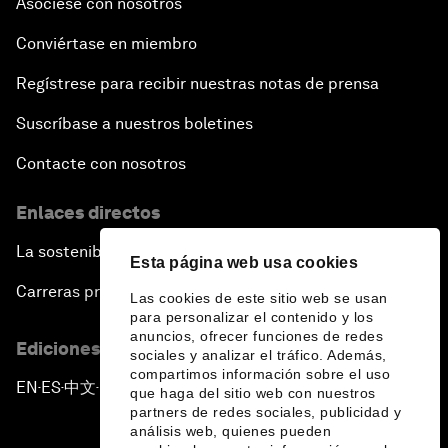
Asóciese con nosotros
Conviértase en miembro
Regístrese para recibir nuestras notas de prensa
Suscríbase a nuestros boletines
Contacte con nosotros
Enlaces directos
La sostenibilidad en el Foro
Esta página web usa cookies
Carreras profesionales
Las cookies de este sitio web se usan
para personalizar el contenido y los
anuncios, ofrecer funciones de redes
Ediciones en otros idiomas
sociales y analizar el tráfico. Además,
compartimos información sobre el uso
EN
ES
中文
日本語
▪
▪
▪
que haga del sitio web con nuestros
partners de redes sociales, publicidad y
análisis web, quienes pueden