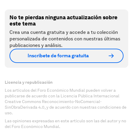
No te pierdas ninguna actualización sobre
este tema
Crea una cuenta gratuita y accede a tu colección
personalizada de contenidos con nuestras últimas
publicaciones y análisis.
Inscríbete de forma gratuita
Licencia y republicación
Los artículos del Foro Económico Mundial pueden volver a
publicarse de acuerdo con la Licencia Pública Internacional
Creative Commons Reconocimiento-NoComercial-
SinObraDerivada 4.0, y de acuerdo con nuestras condiciones de
uso.
Las opiniones expresadas en este artículo son las del autor y no
del Foro Económico Mundial.