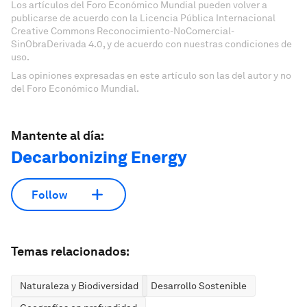
Los artículos del Foro Económico Mundial pueden volver a
publicarse de acuerdo con la Licencia Pública Internacional
Creative Commons Reconocimiento-NoComercial-
SinObraDerivada 4.0, y de acuerdo con nuestras condiciones de
uso.
Las opiniones expresadas en este artículo son las del autor y no
del Foro Económico Mundial.
Mantente al día:
Decarbonizing Energy
Follow
Temas relacionados:
Naturaleza y Biodiversidad
Desarrollo Sostenible