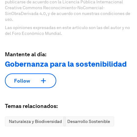
publicarse de acuerdo con la Licencia Pública Internacional
Creative Commons Reconocimiento-NoComercial-
SinObraDerivada 4.0, y de acuerdo con nuestras condiciones de
uso.
Las opiniones expresadas en este artículo son las del autor y no
del Foro Económico Mundial.
Mantente al día:
Gobernanza para la sostenibilidad
Follow
Temas relacionados:
Naturaleza y Biodiversidad
Desarrollo Sostenible