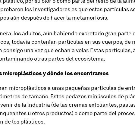
 plástico, por su olor o como parte del resto de la ali
probaron los investigadores es que estas partículas 
rpos aún después de hacer la metamorfosis.
era, los adultos, aún habiendo excretado gran parte d
cos, todavía contenían partículas en sus cuerpos, de
an consigo una vez que echan a volar. Estas partículas, al
ontaminando otras partes del ecosistema.
s microplásticos y dónde los encontramos
an microplásticos a unas pequeñas partículas de ent
rómetros de tamaño. Estos pedazos minúsculos de plás
enir de la industria (de las cremas exfoliantes, pasta
anqueantes u otros productos) o como parte del proces
 de los plásticos.