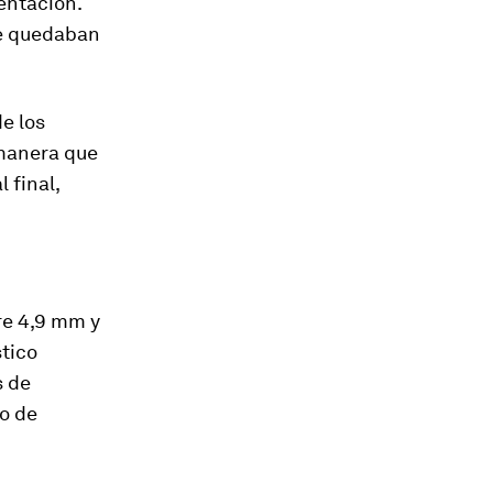
mentación.
se quedaban
e los
 manera que
 final,
re 4,9 mm y
tico
s de
o de