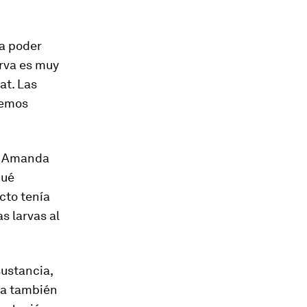
ra poder
arva es muy
at. Las
demos
 y Amanda
qué
cto tenía
 larvas al
sustancia,
ua también