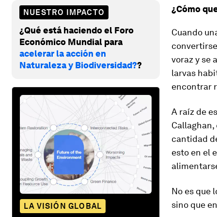
¿Cómo que
NUESTRO IMPACTO
¿Qué está haciendo el Foro
Cuando una 
Económico Mundial para
convertirse
acelerar la acción en
voraz y se 
Naturaleza y Biodiversidad?
?
larvas hab
encontrar r
A raíz de e
Callaghan,
cantidad de
esto en el 
alimentars
No es que l
sino que en
LA VISIÓN GLOBAL