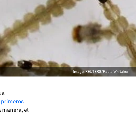
Image:
REUTERS/Paulo Whitaker
ua
 primeros
a manera, el