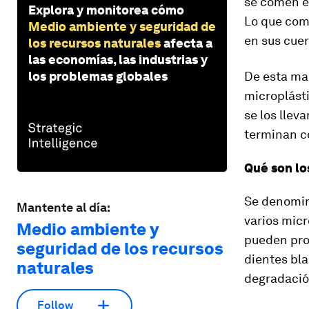
se comen el
Explora y monitorea cómo
Lo que com
Medio ambiente y seguridad de
en sus cue
los recursos naturales
afecta a
las economías, las industrias y
los problemas globales
De esta man
microplásti
se los llev
terminan c
Qué son lo
Se denomin
Mantente al día:
varios mic
Medio ambiente y
pueden prov
seguridad de los recursos
dientes bl
naturales
degradación
Follow