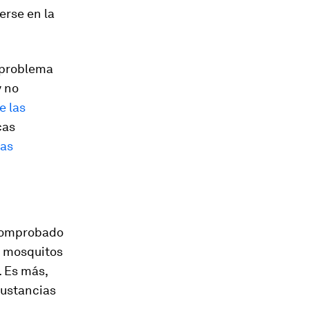
erse en la
 problema
y no
e las
cas
tas
 comprobado
s mosquitos
. Es más,
sustancias