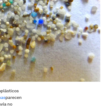
oplásticos
mas
parecen
avía no