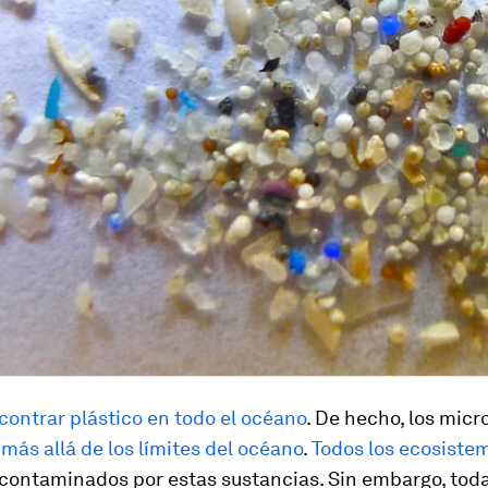
ontrar plástico en todo el océano
. De hecho, los micr
ás allá de los límites del océano
.
Todos los ecosiste
 contaminados por estas sustancias. Sin embargo, tod