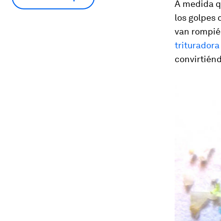
A medida qu
los golpes 
van rompié
trituradora
convirtién