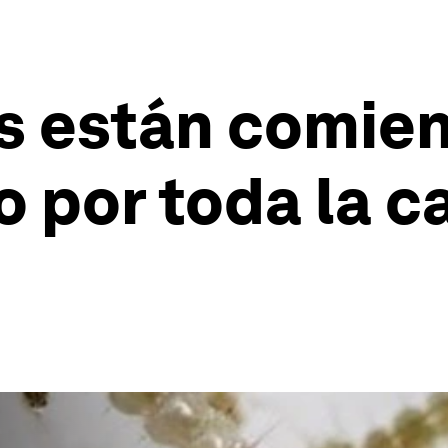
 están comien
 por toda la 