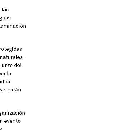
 las
aguas
ntaminación
rotegidas
 naturales-
junto del
or la
ados
cas están
rganización
un evento
y