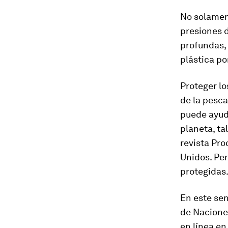
No solamen
presiones d
profundas, 
plástica po
Proteger l
de la pesca
puede ayuda
planeta, ta
revista Pr
Unidos. Per
protegidas
En este sen
de Naciones
en línea en