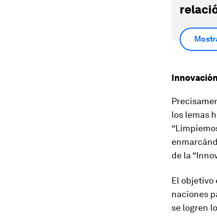
relaci
Mostr
Innovación
Precisament
los lemas h
“Limpiemos 
enmarcándo
de la “Inno
El objetivo
naciones pa
se logren l