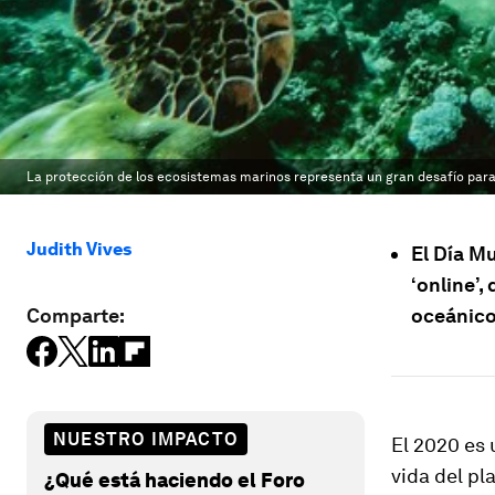
La protección de los ecosistemas marinos representa un gran desafío para
Judith Vives
El Día M
‘online’
Comparte:
oceánic
NUESTRO IMPACTO
El 2020 es 
vida del pl
¿Qué está haciendo el Foro