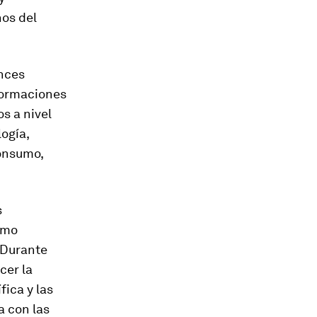
nos del
ances
sformaciones
s a nivel
ogía,
consumo,
s
omo
 Durante
cer la
fica y las
a con las