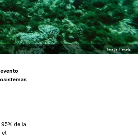
Image:
Pexels
 evento
ecosistemas
l 95% de la
 el