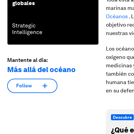
globales
marinas mar
Océanos
. 
objetivo re
nuestras vi
Los océanos
oxígeno qu
Mantente al día:
medicinas 
Más allá del océano
también con
humana tie
Follow
en su defen
Descubre
¿Qué e