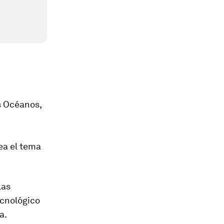
s Océanos,
ea el tema
las
ecnológico
a.