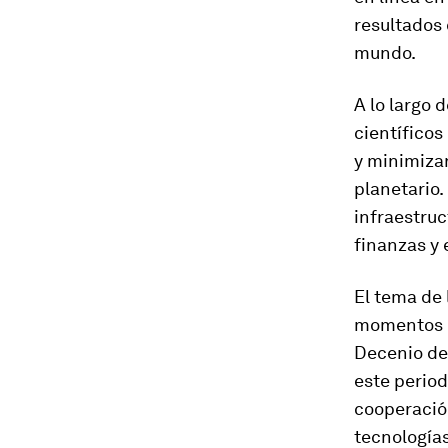
resultados 
mundo.
A lo largo 
científicos
y minimizar
planetario
infraestruc
finanzas y 
El tema de 
momentos p
Decenio de 
este period
cooperación
tecnología