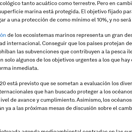
ecológico tanto acuático como terrestre. Pero en cambi
superficie marina está protegida. El objetivo fijado pa
egar a una protección de como mínimo el 10%, y no será 
ión
de los ecosistemas marinos representa un gran des
d internacional. Conseguir que los países protejan d
ohíban las subvenciones que contribuyen a la pesca ile
n solo algunos de los objetivos urgentes a los que hay
forma inmediata.
0 está previsto que se sometan a evaluación los dive
ternacionales que han buscado proteger a los océanos
nivel de avance y cumplimiento. Asimismo, los océanos
án ya a las próximas mesas de discusión sobre el camb
ajetreada agenda medioambiental centradas en las sup