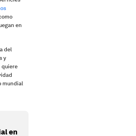
los
 como
juegan en
a del
s y
 quiere
vidad
o mundial
al en