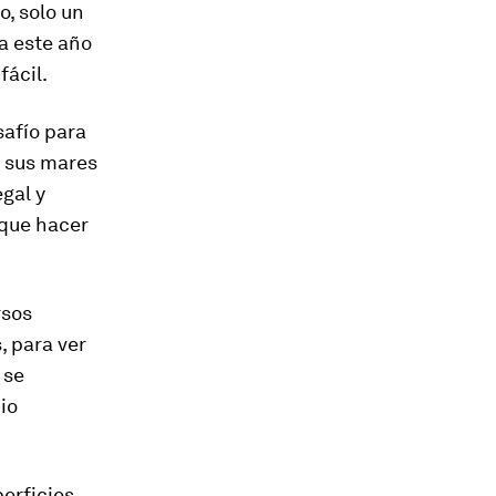
o, solo un
ra este año
fácil.
afío para
e sus mares
gal y
 que hacer
rsos
, para ver
 se
io
erficies