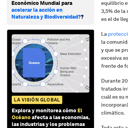
Económico Mundial para
equilibrio 
acelerar la acción en
3,5% de la 
Naturaleza y Biodiversidad?
?
es el de ll
La
protecc
la comunida
y que se pr
excesiva so
frente de 
Durante 202
tratados in
cuál es su 
LA VISIÓN GLOBAL
incorporar
Explora y monitorea cómo
El
climático.
Océano
afecta a las economías,
las industrias y los problemas
Toda esta 