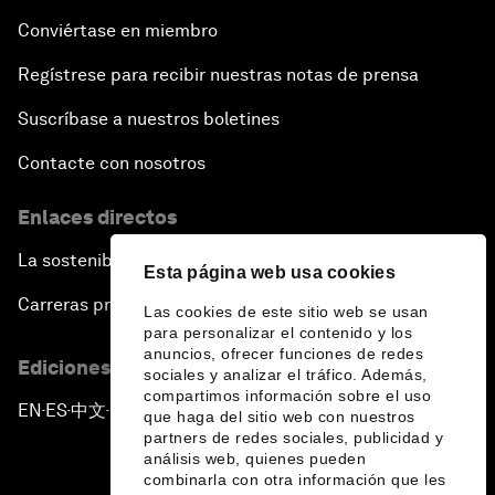
Conviértase en miembro
Regístrese para recibir nuestras notas de prensa
Suscríbase a nuestros boletines
Contacte con nosotros
Enlaces directos
La sostenibilidad en el Foro
Esta página web usa cookies
Carreras profesionales
Las cookies de este sitio web se usan
para personalizar el contenido y los
anuncios, ofrecer funciones de redes
Ediciones en otros idiomas
sociales y analizar el tráfico. Además,
compartimos información sobre el uso
EN
ES
中文
日本語
▪
▪
▪
que haga del sitio web con nuestros
partners de redes sociales, publicidad y
análisis web, quienes pueden
combinarla con otra información que les