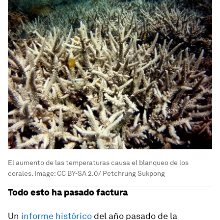
El aumento de las temperaturas causa el blanqueo de los
corales.
Image:
CC BY-SA 2.0/ Petchrung Sukpong
Todo esto ha pasado factura
Un
informe histórico
del año pasado de la