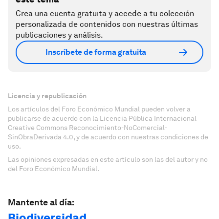
Crea una cuenta gratuita y accede a tu colección
personalizada de contenidos con nuestras últimas
publicaciones y análisis.
Inscríbete de forma gratuita
Licencia y republicación
Los artículos del Foro Económico Mundial pueden volver a
publicarse de acuerdo con la Licencia Pública Internacional
Creative Commons Reconocimiento-NoComercial-
SinObraDerivada 4.0, y de acuerdo con nuestras condiciones de
uso.
Las opiniones expresadas en este artículo son las del autor y no
del Foro Económico Mundial.
Mantente al día:
Biodiversidad