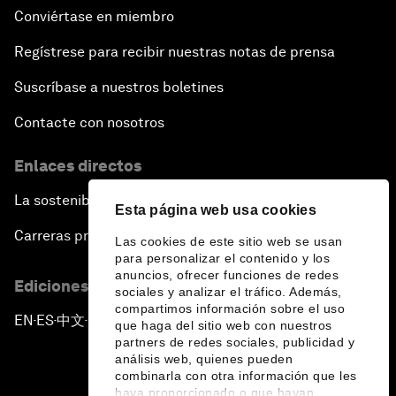
Conviértase en miembro
Regístrese para recibir nuestras notas de prensa
Suscríbase a nuestros boletines
Contacte con nosotros
Enlaces directos
La sostenibilidad en el Foro
Esta página web usa cookies
Carreras profesionales
Las cookies de este sitio web se usan
para personalizar el contenido y los
anuncios, ofrecer funciones de redes
Ediciones en otros idiomas
sociales y analizar el tráfico. Además,
compartimos información sobre el uso
EN
ES
中文
日本語
▪
▪
▪
que haga del sitio web con nuestros
partners de redes sociales, publicidad y
análisis web, quienes pueden
combinarla con otra información que les
haya proporcionado o que hayan