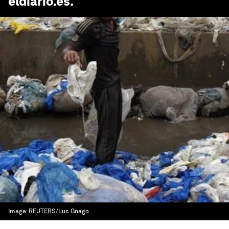
eldiario.es
.
Image:
REUTERS/Luc Gnago