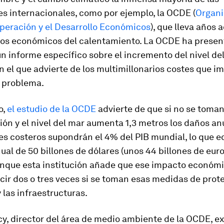
es internacionales, como por ejemplo, la OCDE (
Organi
operación y el Desarrollo Económicos
), que lleva años 
sgos económicos del calentamiento. La OCDE ha presen
n informe específico sobre el incremento del nivel del
 el que advierte de los multimillonarios costes que im
e problema.
o,
el estudio de la OCDE
advierte de que si no se toma
ón y el nivel del mar aumenta 1,3 metros los daños an
es costeros supondrán el 4% del PIB mundial, lo que eq
ual de 50 billones de dólares (unos 44 billones de euros
Aunque esta institución añade que ese impacto económi
ir dos o tres veces si se toman esas medidas de prote
 las infraestructuras.
y, director del área de medio ambiente de la OCDE, ex