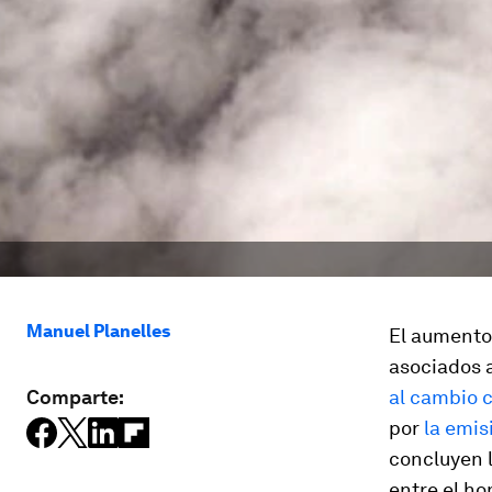
Manuel Planelles
El aumento 
asociados 
Comparte:
al cambio c
por
la emis
concluyen l
entre el ho