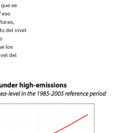
 que se
Y eso
turas,
o del nivel
o
ue los
vel del