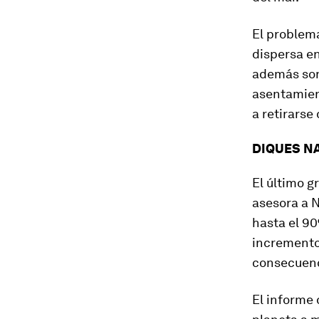
El problema
dispersa en
además son
asentamien
a retirarse 
DIQUES N
El último g
asesora a 
hasta el 90
incremento 
consecuenci
El informe 