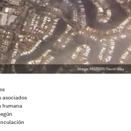
Image:
REUTERS/David Gray
es
s asociados
ón humana
 según
inculación