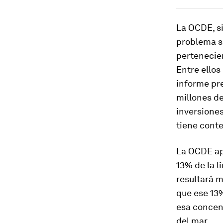
La OCDE, si
problema s
pertenecien
Entre ellos
informe pr
millones d
inversiones
tiene cont
La OCDE apu
13% de la l
resultará m
que ese 13%
esa concent
del mar.