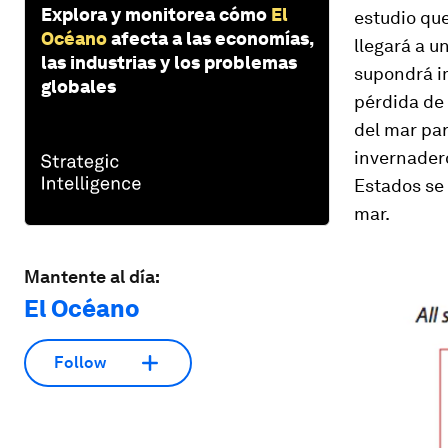
Explora y monitorea cómo
El
estudio que
Océano
afecta a las economías,
llegará a u
las industrias y los problemas
supondrá i
globales
pérdida de 
del mar par
invernadero
Estados se 
mar.
Mantente al día:
El Océano
Follow