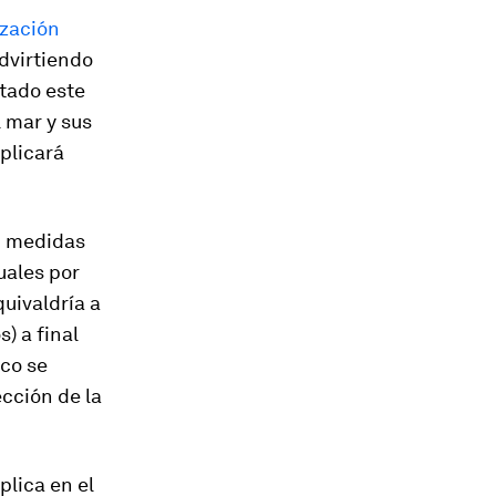
zación
advirtiendo
tado este
 mar y sus
plicará
n medidas
uales por
uivaldría a
) a final
co se
cción de la
plica en el