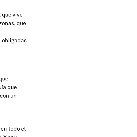
 que vive
 zonas, que
 obligadas
 que
uía que
 con un
 en todo el