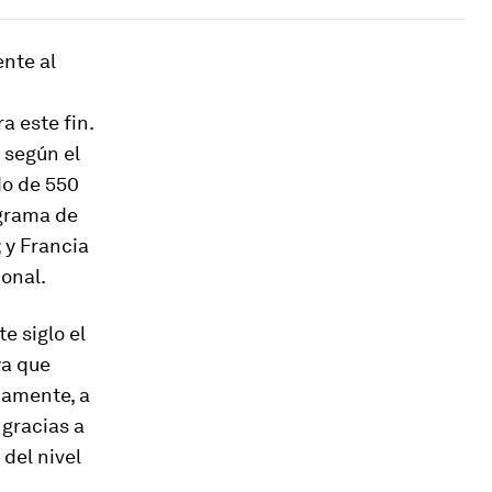
ente al
a este fin.
 según el
do de 550
ograma de
 y Francia
onal.
e siglo el
ya que
camente, a
 gracias a
del nivel