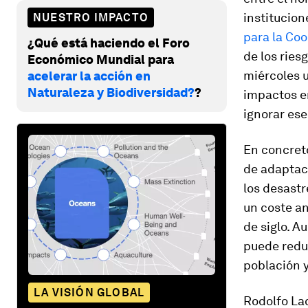
institucion
NUESTRO IMPACTO
para la Co
¿Qué está haciendo el Foro
de los rie
Económico Mundial para
miércoles u
acelerar la acción en
Naturaleza y Biodiversidad?
?
impactos en
ignorar es
En concret
de adaptaci
los desastr
un coste an
de siglo. 
puede reduc
población y
LA VISIÓN GLOBAL
Rodolfo Lac