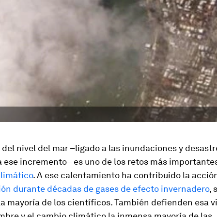
del nivel del mar –ligado a las inundaciones y desastr
a ese incremento– es uno de los retos más importante
limático
. A ese calentamiento ha contribuido la acci
ión durante décadas de gases de efecto invernadero
,
a mayoría de los científicos. También defienden esa v
mbre y el cambio climático la inmensa mayoría de las