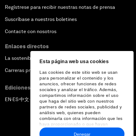
Regístrese para recibir nuestras notas de prensa
Suscríbase a nuestros boletines
Contacte con nosotros
Enlaces directos
La sostenibilidad en el Foro
Esta página web usa cookies
Carreras profesionales
Las cookies de este sitio web se usan
para personalizar el contenido y los
anuncios, ofrecer funciones de redes
Ediciones en otros idiomas
sociales y analizar el tráfico. Además,
compartimos información sobre el uso
EN
ES
中文
日本語
▪
▪
▪
que haga del sitio web con nuestros
partners de redes sociales, publicidad y
análisis web, quienes pueden
combinarla con otra información que les
haya proporcionado o que hayan
recopilado a partir del uso que haya
Denegar
hecho de sus servicios.