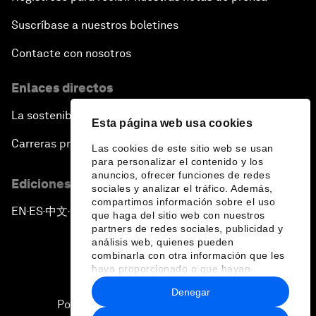
Suscríbase a nuestros boletines
Contacte con nosotros
Enlaces directos
La sostenibilidad en el Foro
Esta página web usa cookies
Carreras profesionales
Las cookies de este sitio web se usan
para personalizar el contenido y los
anuncios, ofrecer funciones de redes
Ediciones en otros idiomas
sociales y analizar el tráfico. Además,
compartimos información sobre el uso
EN
ES
中文
日本語
▪
▪
▪
que haga del sitio web con nuestros
partners de redes sociales, publicidad y
análisis web, quienes pueden
combinarla con otra información que les
haya proporcionado o que hayan
recopilado a partir del uso que haya
Denegar
hecho de sus servicios.
Política de privacidad y normas de uso