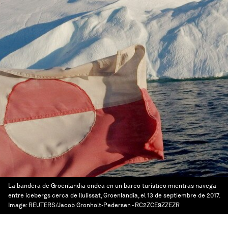
La bandera de Groenlandia ondea en un barco turístico mientras navega
entre icebergs cerca de Ilulissat, Groenlandia, el 13 de septiembre de 2017.
Image:
REUTERS/Jacob Gronholt-Pedersen - RC2ZCE9ZZEZR