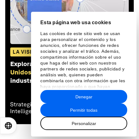
Esta página web usa cookies
Las cookies de este sitio web se usan
para personalizar el contenido y los
anuncios, ofrecer funciones de redes
sociales y analizar el tráfico. Además,
LA VISIÓN GLOBAL
compartimos información sobre el uso
Explora y monitorea cómo
Estados
que haga del sitio web con nuestros
partners de redes sociales, publicidad y
Unidos
afecta a las economías, las
análisis web, quienes pueden
industrias y los problemas globales
combinarla con otra información que les
haya proporcionado o que hayan
recopilado a partir del uso que haya
Denegar
hecho de sus servicios.
Permitir todas
Personalizar
EN
ES
中文
日本語