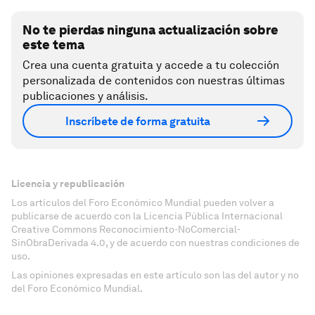
No te pierdas ninguna actualización sobre
este tema
Crea una cuenta gratuita y accede a tu colección
personalizada de contenidos con nuestras últimas
publicaciones y análisis.
Inscríbete de forma gratuita
Licencia y republicación
Los artículos del Foro Económico Mundial pueden volver a
publicarse de acuerdo con la Licencia Pública Internacional
Creative Commons Reconocimiento-NoComercial-
SinObraDerivada 4.0, y de acuerdo con nuestras condiciones de
uso.
Las opiniones expresadas en este artículo son las del autor y no
del Foro Económico Mundial.