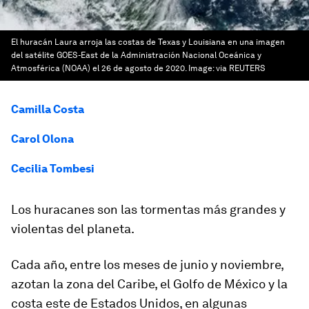
El huracán Laura arroja las costas de Texas y Louisiana en una imagen
del satélite GOES-East de la Administración Nacional Oceánica y
Atmosférica (NOAA) el 26 de agosto de 2020.
Image:
via REUTERS
Camilla Costa
Carol Olona
Cecilia Tombesi
Los huracanes son las tormentas más grandes y
violentas del planeta.
Cada año, entre los meses de junio y noviembre,
azotan la zona del Caribe, el Golfo de México y la
costa este de Estados Unidos, en algunas