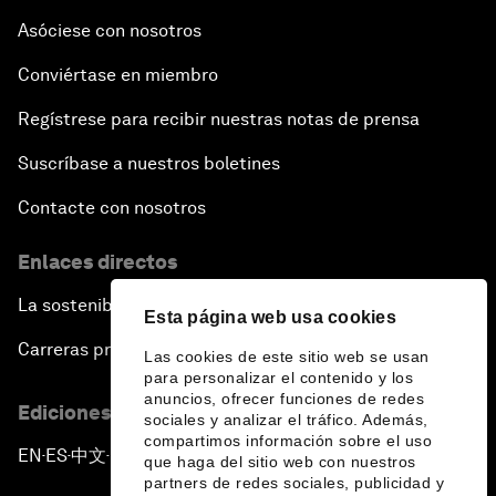
Asóciese con nosotros
Conviértase en miembro
Regístrese para recibir nuestras notas de prensa
Suscríbase a nuestros boletines
Contacte con nosotros
Enlaces directos
La sostenibilidad en el Foro
Esta página web usa cookies
Carreras profesionales
Las cookies de este sitio web se usan
para personalizar el contenido y los
anuncios, ofrecer funciones de redes
Ediciones en otros idiomas
sociales y analizar el tráfico. Además,
compartimos información sobre el uso
EN
ES
中文
日本語
▪
▪
▪
que haga del sitio web con nuestros
partners de redes sociales, publicidad y