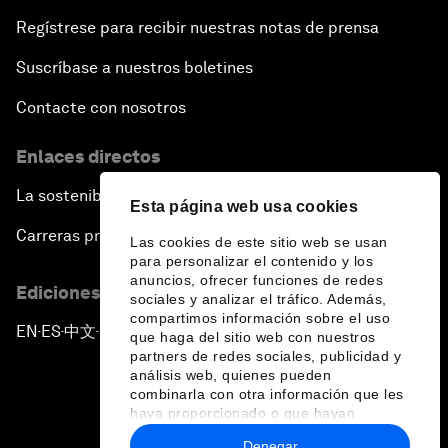
Regístrese para recibir nuestras notas de prensa
Suscríbase a nuestros boletines
Contacte con nosotros
Enlaces directos
La sostenibilidad en el Foro
Esta página web usa cookies
Carreras profesionales
Las cookies de este sitio web se usan
para personalizar el contenido y los
anuncios, ofrecer funciones de redes
Ediciones en otros idiomas
sociales y analizar el tráfico. Además,
compartimos información sobre el uso
EN
ES
中文
日本語
▪
▪
▪
que haga del sitio web con nuestros
partners de redes sociales, publicidad y
análisis web, quienes pueden
combinarla con otra información que les
haya proporcionado o que hayan
recopilado a partir del uso que haya
Denegar