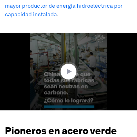
mayor productor de energía hidroeléctrica por
capacidad instalada
.
0
seconds
of
1
minute,
26
seconds
Pioneros en acero verde