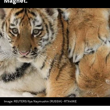
Magnet
.
Image:
REUTERS/Ilya Naymushin (RUSSIA) - RTX4XKE