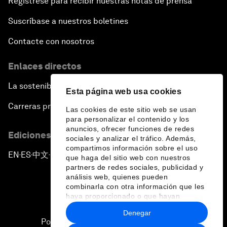
Regístrese para recibir nuestras notas de prensa
Suscríbase a nuestros boletines
Contacte con nosotros
Enlaces directos
La sostenibilidad en el Foro
Esta página web usa cookies
Carreras profesionales
Las cookies de este sitio web se usan
para personalizar el contenido y los
anuncios, ofrecer funciones de redes
Ediciones en otros idiomas
sociales y analizar el tráfico. Además,
compartimos información sobre el uso
EN
ES
中文
日本語
▪
▪
▪
que haga del sitio web con nuestros
partners de redes sociales, publicidad y
análisis web, quienes pueden
combinarla con otra información que les
haya proporcionado o que hayan
recopilado a partir del uso que haya
Denegar
hecho de sus servicios.
Política de privacidad y normas de uso