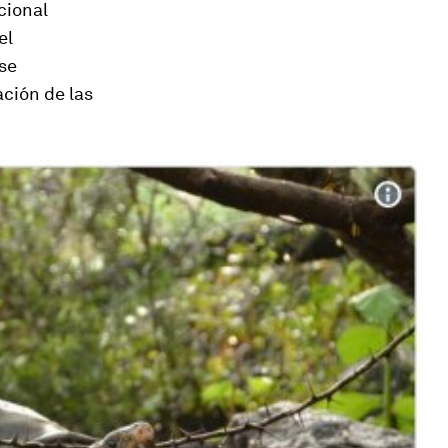
cional
el
 se
ción de las