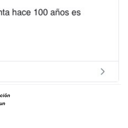
ición
 un