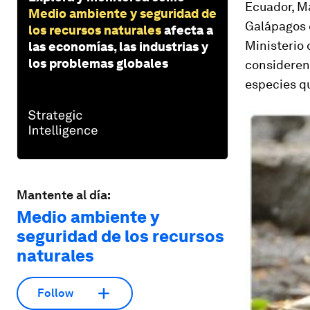
Ecuador, M
Medio ambiente y seguridad de
Galápagos c
los recursos naturales
afecta a
Ministerio 
las economías, las industrias y
los problemas globales
consideren 
especies qu
Mantente al día:
Medio ambiente y
seguridad de los recursos
naturales
Follow