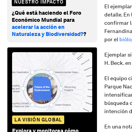
NUESTRO IMPACTO
El ejemplar
¿Qué está haciendo el Foro
detalle. En
Económico Mundial para
confirmar l
acelerar la acción en
Fernandina 
Naturaleza y Biodiversidad?
?
por el
biólo
Ejemplar si
H. Beck. en
El equipo c
Parque Nac
intensifica
búsqueda d
intención 
LA VISIÓN GLOBAL
En una nota
Explora y monitorea cómo