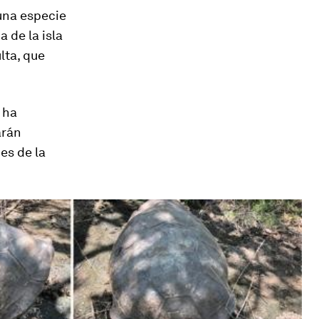
una especie
 de la isla
lta, que
 ha
arán
es de la