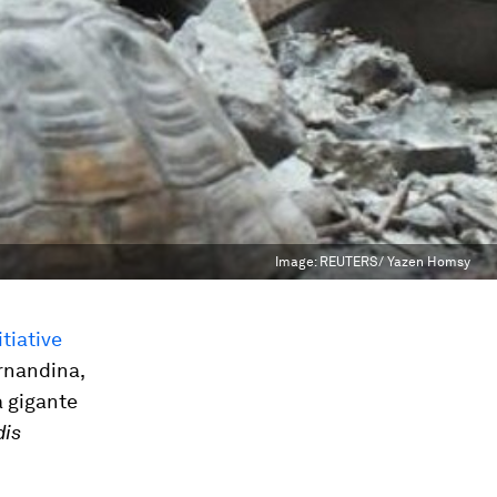
Image:
REUTERS/ Yazen Homsy
tiative
ernandina,
a gigante
dis