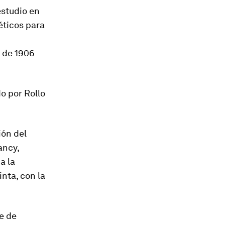
estudio en
éticos para
l de 1906
o por Rollo
ión del
ancy,
a la
nta, con la
te de