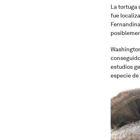
La tortuga
fue localiz
Fernandina.
posiblemen
Washington 
conseguido 
estudios ge
especie de 