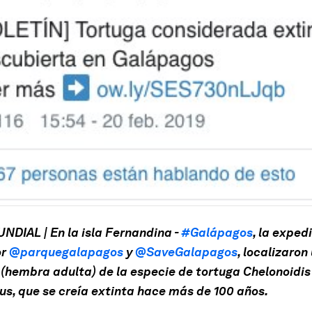
NDIAL | En la isla Fernandina -
#Galápagos
, la exped
or
@parquegalapagos
y
@SaveGalapagos
, localizaron
(hembra adulta) de la especie de tortuga Chelonoidis
us, que se creía extinta hace más de 100 años.