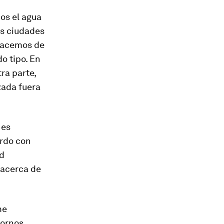
os el agua
as ciudades
shacemos de
o tipo. En
ra parte,
zada fuera
 es
erdo con
ad
 acerca de
me
tornos