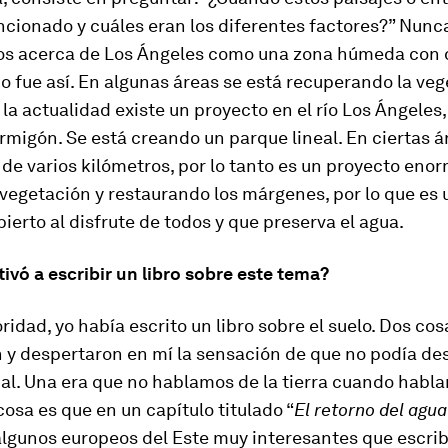
ncionado y cuáles eran los diferentes factores?” Nunc
s acerca de Los Ángeles como una zona húmeda con d
o fue así. En algunas áreas se está recuperando la ve
 la actualidad existe un proyecto en el río Los Ángeles
rmigón. Se está creando un parque lineal. En ciertas á
 de varios kilómetros, por lo tanto es un proyecto eno
vegetación y restaurando los márgenes, por lo que es 
ierto al disfrute de todos y que preserva el agua.
ivó a escribir un libro sobre este tema?
ridad, yo había escrito un libro sobre el suelo. Dos co
 y despertaron en mí la sensación de que no podía de
ial. Una era que no hablamos de la tierra cuando habl
cosa es que en un capítulo titulado “
El retorno del agu
algunos europeos del Este muy interesantes que escri