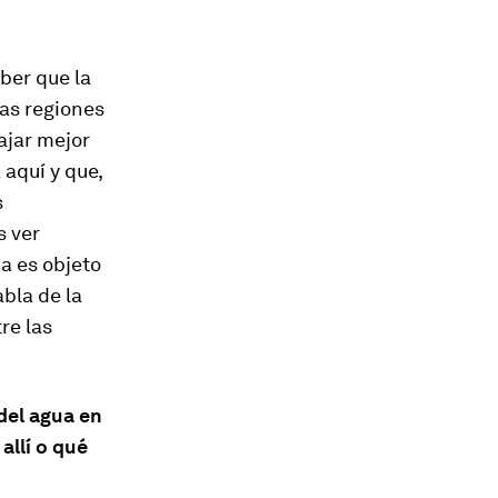
ber que la
las regiones
ajar mejor
aquí y que,
s
s ver
ia es objeto
bla de la
re las
del agua en
allí o qué