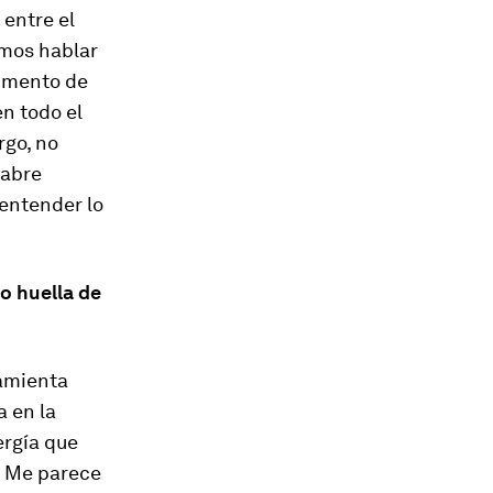
 entre el
mos hablar
gumento de
n todo el
rgo, no
 abre
entender lo
no huella de
ramienta
a en la
ergía que
. Me parece