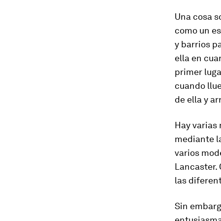
Una cosa s
como un es
y barrios p
ella en cua
primer luga
cuando llue
de ella y a
Hay varias 
mediante l
varios mode
Lancaster. 
las diferen
Sin embargo
entusiasma,