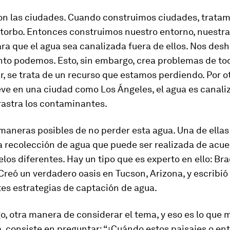
on las ciudades. Cuando construimos ciudades, tratam
torbo. Entonces construimos nuestro entorno, nuestr
ara que el agua sea canalizada fuera de ellos. Nos de
nto podemos. Esto, sin embargo, crea problemas de tod
r, se trata de un recurso que estamos perdiendo. Por ot
ve en una ciudad como Los Ángeles, el agua es canali
rrastra los contaminantes.
maneras posibles de no perder esta agua. Una de ellas
a recolección de agua que puede ser realizada de acu
los diferentes. Hay un tipo que es experto en ello: Br
Creó un verdadero oasis en Tucson, Arizona, y escribió
tes estrategias de captación de agua.
, otra manera de considerar el tema, y eso es lo que 
 consiste en preguntar: “¿Cuándo estos paisajes o en