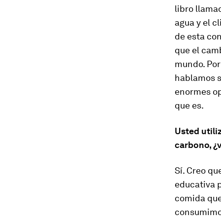
libro llama
agua y el 
de esta con
que el camb
mundo. Por 
hablamos so
enormes op
que es.
Usted utili
carbono, ¿
Sí. Creo qu
educativa p
comida que
consumimos