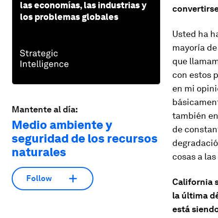
las economías, las industrias y
convertirse
los problemas globales
Usted ha ha
mayoría de 
que llamam
con estos p
en mi opini
básicamente
Mantente al día:
también en 
Medio ambiente y
de constant
seguridad de los recursos
degradación
naturales
cosas a las
Follow
California
la última d
está siend