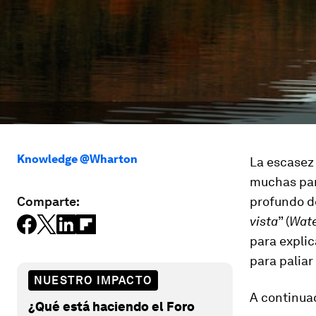
Knowledge @Wharton
La escasez
muchas par
Comparte:
profundo de
vista
” (
Wate
para explic
para paliar
NUESTRO IMPACTO
A continuac
¿Qué está haciendo el Foro