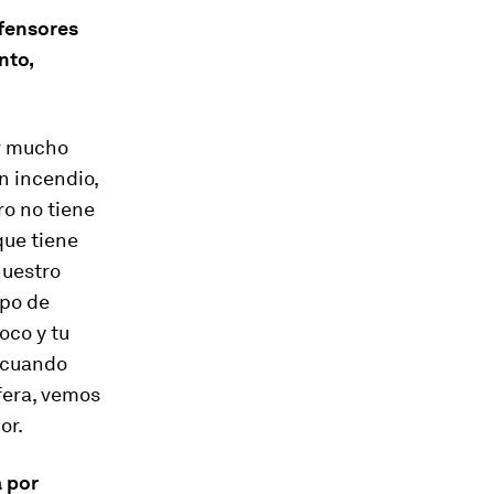
efensores
nto,
r mucho
n incendio,
ro no tiene
que tiene
nuestro
ipo de
oco y tu
 cuando
fera, vemos
or.
a por