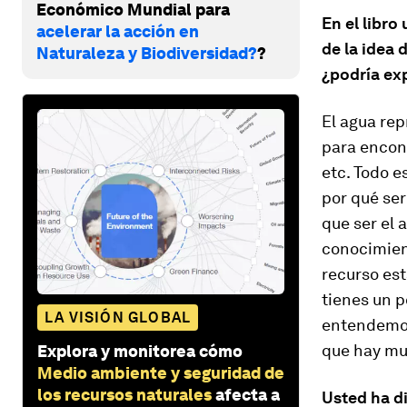
Económico Mundial para
En el libr
acelerar la acción en
de la idea 
Naturaleza y Biodiversidad?
?
¿podría exp
El agua re
para encont
etc. Todo e
por qué ser
que ser el
conocimien
recurso est
tienes un 
LA VISIÓN GLOBAL
entendemos
que hay mu
Explora y monitorea cómo
Medio ambiente y seguridad de
los recursos naturales
afecta a
Usted ha d