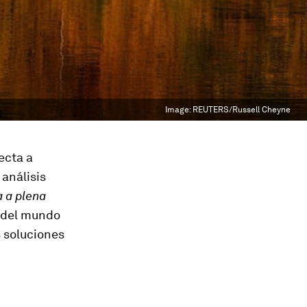
Image:
REUTERS/Russell Cheyne
ecta a
análisis
 a plena
or del mundo
s soluciones