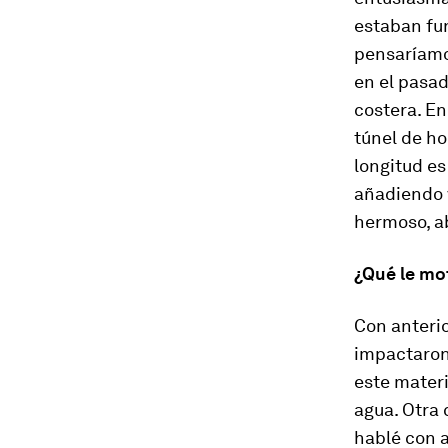
estaban fu
pensaríamo
en el pasad
costera. En
túnel de ho
longitud es
añadiendo 
hermoso, ab
¿Qué le mot
Con anterio
impactaron
este mater
agua. Otra 
hablé con 