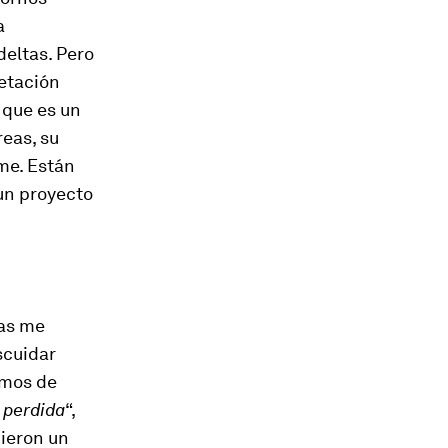
a
eltas. Pero
getación
, que es un
reas, su
rme. Están
un proyecto
sas me
scuidar
amos de
a perdida
“,
bieron un