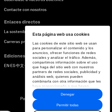
Contacte con nosotros
Enlaces directos
La sostenibilidad en el Foro
Esta página web usa cookies
Carreras profesionales
Las cookies de este sitio web se usan
para personalizar el contenido y los
anuncios, ofrecer funciones de redes
Ediciones en otros idiomas
sociales y analizar el tráfico. Además,
compartimos información sobre el uso
EN
ES
中文
日本語
▪
▪
▪
que haga del sitio web con nuestros
partners de redes sociales, publicidad y
análisis web, quienes pueden
combinarla con otra información que les
haya proporcionado o que hayan
recopilado a partir del uso que haya
Denegar
hecho de sus servicios.
Política de privacidad y normas de uso
Permitir todas
Sitemap