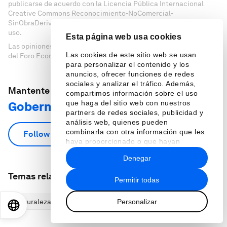
publicarse de acuerdo con la Licencia Pública Internacional
Creative Commons Reconocimiento-NoComercial-
SinObraDerivada 4.0, y de acuerdo con nuestras condiciones de
uso.
Esta página web usa cookies
Las opiniones expresadas en este artículo son las del autor y no
Las cookies de este sitio web se usan
del Foro Económico Mundial.
para personalizar el contenido y los
anuncios, ofrecer funciones de redes
sociales y analizar el tráfico. Además,
Mantente al día:
compartimos información sobre el uso
que haga del sitio web con nuestros
Gobernanza para la sostenibilidad
partners de redes sociales, publicidad y
análisis web, quienes pueden
combinarla con otra información que les
Follow
haya proporcionado o que hayan
recopilado a partir del uso que haya
Denegar
hecho de sus servicios.
Temas relacionados:
Permitir todas
Personalizar
Naturaleza y Biodiversidad
Desarrollo Sostenible
EN
ES
中文
日本語