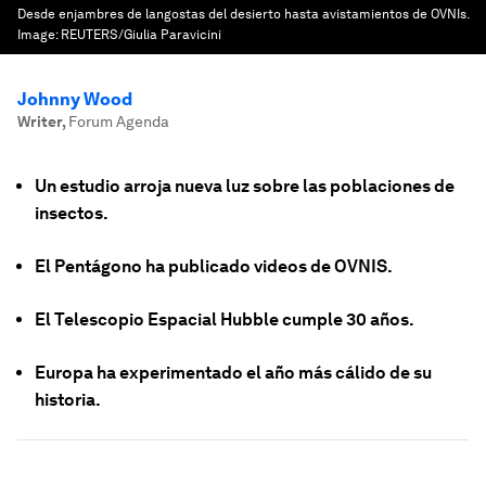
Desde enjambres de langostas del desierto hasta avistamientos de OVNIs.
Image:
REUTERS/Giulia Paravicini
Johnny Wood
Writer
,
Forum Agenda
Un estudio arroja nueva luz sobre las poblaciones de
insectos.
El Pentágono ha publicado videos de OVNIS.
El Telescopio Espacial Hubble cumple 30 años.
Europa ha experimentado el año más cálido de su
historia.