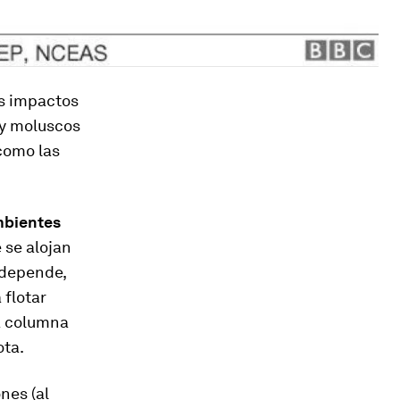
os impactos
 y moluscos
 como las
mbientes
 se alojan
 depende,
 flotar
la columna
ota.
nes (al