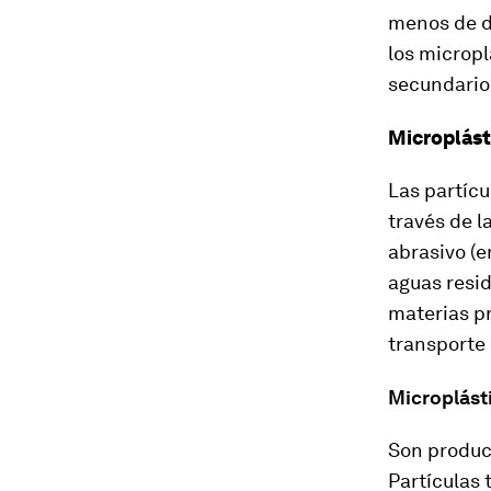
menos de d
los micropl
secundario
Microplást
Las partíc
través de l
abrasivo (e
aguas resid
materias p
transporte 
Microplást
Son produc
Partículas 