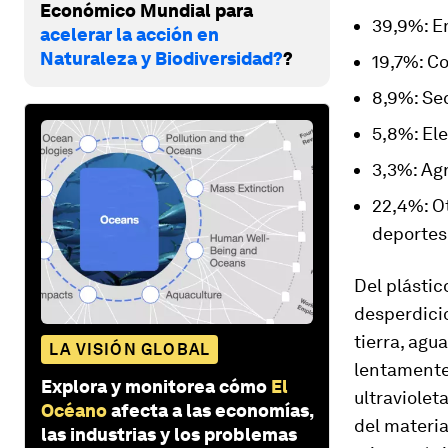
Económico Mundial para
39,9%: E
acelerar la acción en
Naturaleza y Biodiversidad?
?
19,7%: C
8,9%: Se
5,8%: Ele
3,3%: Agr
22,4%: O
deportes,
Del plástic
desperdici
tierra, agu
LA VISIÓN GLOBAL
lentamente,
Explora y monitorea cómo
El
ultraviolet
Océano
afecta a las economías,
del materi
las industrias y los problemas