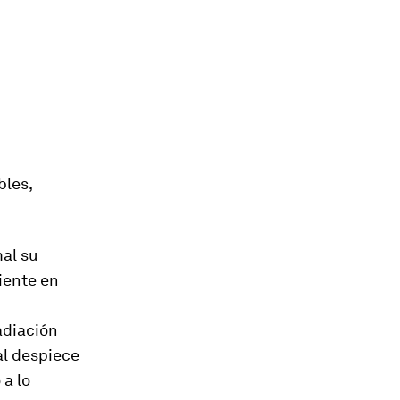
bles,
mal su
iente en
adiación
 al despiece
a lo