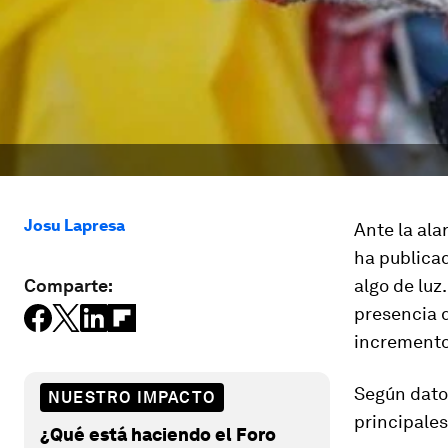
Josu Lapresa
Ante la ala
ha publica
Comparte:
algo de luz
presencia d
incremento 
Según datos
NUESTRO IMPACTO
principales
¿Qué está haciendo el Foro