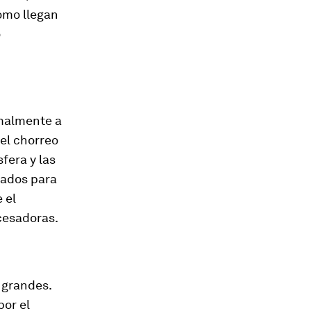
ómo llegan
o
rmalmente a
del chorreo
sfera y las
zados para
 el
ocesadoras.
 grandes.
por el