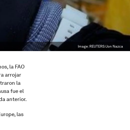
Image:
REUTERS/Jon Nazca
nos, la FAO
ra arrojar
traron la
usa fue el
da anterior.
urope, las