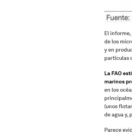
El informe,
de los micr
y en produc
partículas 
La FAO est
marinos pro
en los océ
principalme
(unos flota
de agua y, 
Parece evid