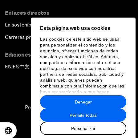
Enlaces directos
La sostenibilidad en el Foro
Esta página web usa cookies
Carreras profesionales
Las cookies de este sitio web se usan
para personalizar el contenido y los
anuncios, ofrecer funciones de redes
Ediciones en otros idiomas
sociales y analizar el tráfico. Además,
compartimos información sobre el uso
EN
ES
中文
日本語
▪
▪
▪
que haga del sitio web con nuestros
partners de redes sociales, publicidad y
análisis web, quienes pueden
combinarla con otra información que les
haya proporcionado o que hayan
recopilado a partir del uso que haya
Denegar
hecho de sus servicios.
Política de privacidad y normas de uso
Permitir todas
Sitemap
Personalizar
©
2026
Foro Económico Mundial
EN
ES
中文
日本語