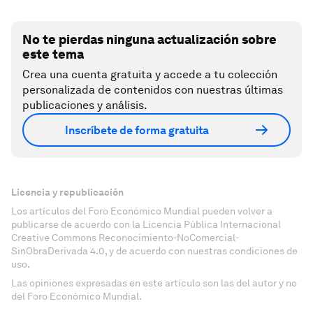
No te pierdas ninguna actualización sobre
este tema
Crea una cuenta gratuita y accede a tu colección
personalizada de contenidos con nuestras últimas
publicaciones y análisis.
Inscríbete de forma gratuita
Licencia y republicación
Los artículos del Foro Económico Mundial pueden volver a
publicarse de acuerdo con la Licencia Pública Internacional
Creative Commons Reconocimiento-NoComercial-
SinObraDerivada 4.0, y de acuerdo con nuestras condiciones de
uso.
Las opiniones expresadas en este artículo son las del autor y no
del Foro Económico Mundial.