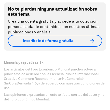
No te pierdas ninguna actualización sobre
este tema
Crea una cuenta gratuita y accede a tu colección
personalizada de contenidos con nuestras últimas
publicaciones y análisis.
Inscríbete de forma gratuita
Licencia y republicación
Los artículos del Foro Económico Mundial pueden volver a
publicarse de acuerdo con la Licencia Pública Internacional
Creative Commons Reconocimiento-NoComercial-
SinObraDerivada 4.0, y de acuerdo con nuestras condiciones de
uso.
Las opiniones expresadas en este artículo son las del autor y no
del Foro Económico Mundial.