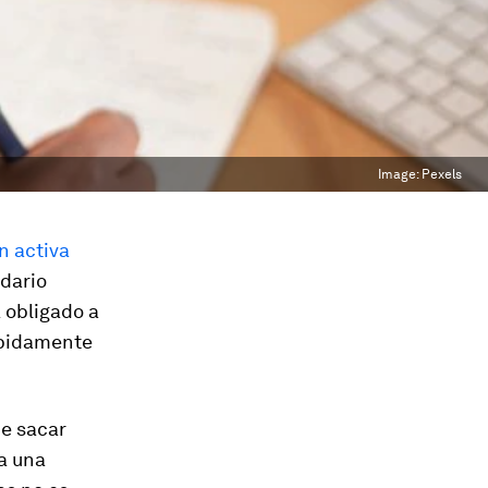
Image:
Pexels
n activa
ndario
a obligado a
ápidamente
ue sacar
za una