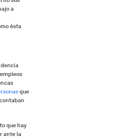
bajo a
ómo ésta
videncia
n empleos
uncas
ersonas
que
% contaban
sto que hay
r ante la