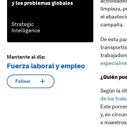
actividades
y los problemas globales
limpieza, p
el abasteci
campaña.
De esta pa
transportis
trabajador
Mantente al día:
especialme
Fuerza laboral y empleo
¿Quién pue
Follow
Según la úl
de los trab
Este porcen
y, en circu
o maestros