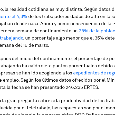
, la realidad cotidiana es muy distinta. Según datos d
ente el 4,3%
de los trabajadores dados de alta en la 
bajaban desde casa. Ahora y como consecuencia de la 
 tercera semana de confinamiento un
28% de la poblac
etrabajando
, un porcentaje algo menor que el 35% det
semana del 16 de marzo.
ués del inicio del confinamiento, el porcentaje de p
trabajando ha caído siete puntos porcentuales debido 
presas se han ido acogiendo a los
expedientes de reg
 empleo. Según los últimos datos ofrecidos por el Min
asta la fecha se han presentado 246.235 ERTES.
 la gran pregunta sobre si la productividad de los tra
ducida por el teletrabajo, las respuestas son por el m
A modo de ejemplo, la empresa china DDD Online compa