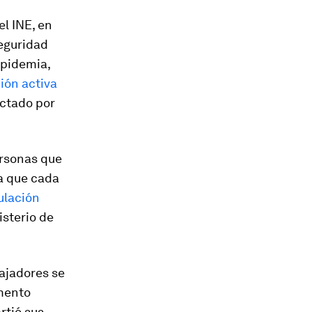
el INE, en
seguridad
epidemia,
ión activa
ectado por
ersonas que
a que cada
ulación
isterio de
bajadores se
omento
rtió sus