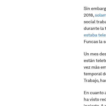
Sin embargo
2018,
solam
social tra
durante la
estaba tel
Funcas la 
Un mes desp
están tele
vez más em
temporal de
Trabajo, h
En cuanto a
ha visto re
incierto. 