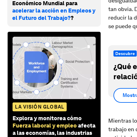
desigualdad
Económico Mundial para
tan obvia.
acelerar la acción en Empleos y
reducir la 
el Futuro del Trabajo?
?
se puede qu
Descubre
¿Qué e
relaci
Mostr
LA VISIÓN GLOBAL
Explora y monitorea cómo
Mientras lo
Fuerza laboral y empleo
afecta
trabajo en 
a las economías, las industrias