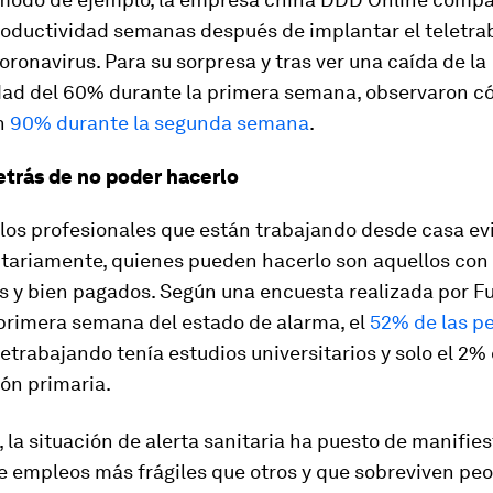
roductividad semanas después de implantar el teletra
oronavirus. Para su sorpresa y tras ver una caída de la
dad del 60% durante la primera semana, observaron c
n
90% durante la segunda semana
.
detrás de no poder hacerlo
e los profesionales que están trabajando desde casa e
itariamente, quienes pueden hacerlo son aquellos co
os y bien pagados. Según una encuesta realizada por F
 primera semana del estado de alarma, el
52% de las p
etrabajando tenía estudios universitarios y solo el 2
ión primaria.
 la situación de alerta sanitaria ha puesto de manifie
e empleos más frágiles que otros y que sobreviven peo