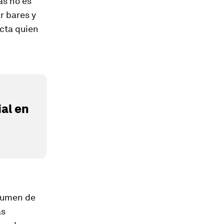
as no es
r bares y
ecta quien
al en
olumen de
as