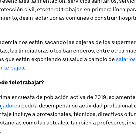
 esenciales (alimentación, servicios sanitarios, servic
rotección civil, etcétera) trabajan en primera línea p
miento, desinfectar zonas comunes o construir hospit
ndemia nos están sacando las cajeras de los supermer
tas, las limpiadoras o los barrenderos, entre otros mu
es que están exponiendo su salud a cambio de
salarios
nte bajos
.
de teletrabajar?
tima encuesta de población activa de 2019, solamente
ajadores
podría desempeñar su actividad profesional 
taje incluye a profesionales, técnicos, directivos o fu
nstancias como las actuales, también a profesores, in
.