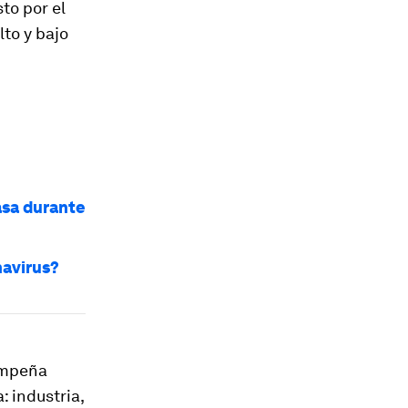
to por el
lto y bajo
asa durante
navirus?
empeña
: industria,