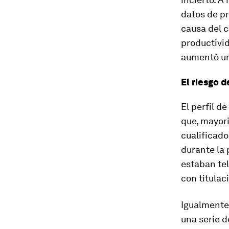
datos de p
causa del c
productivi
aumentó u
El riesgo 
El perfil d
que, mayor
cualificad
durante la
estaban tel
con titulac
Igualmente,
una serie d