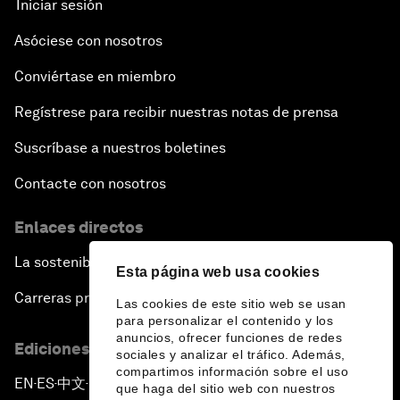
Iniciar sesión
Asóciese con nosotros
Conviértase en miembro
Regístrese para recibir nuestras notas de prensa
Suscríbase a nuestros boletines
Contacte con nosotros
Enlaces directos
La sostenibilidad en el Foro
Esta página web usa cookies
Carreras profesionales
Las cookies de este sitio web se usan
para personalizar el contenido y los
anuncios, ofrecer funciones de redes
Ediciones en otros idiomas
sociales y analizar el tráfico. Además,
compartimos información sobre el uso
EN
ES
中文
日本語
▪
▪
▪
que haga del sitio web con nuestros