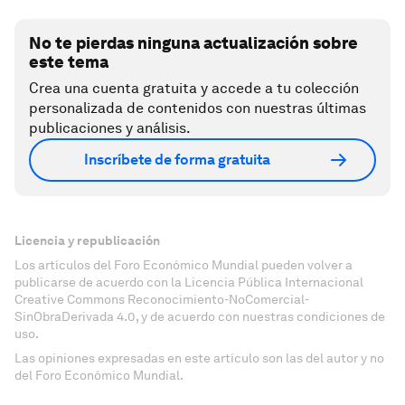
No te pierdas ninguna actualización sobre
este tema
Crea una cuenta gratuita y accede a tu colección
personalizada de contenidos con nuestras últimas
publicaciones y análisis.
Inscríbete de forma gratuita
Licencia y republicación
Los artículos del Foro Económico Mundial pueden volver a
publicarse de acuerdo con la Licencia Pública Internacional
Creative Commons Reconocimiento-NoComercial-
SinObraDerivada 4.0, y de acuerdo con nuestras condiciones de
uso.
Las opiniones expresadas en este artículo son las del autor y no
del Foro Económico Mundial.