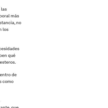
 las
boral más
stancia, no
n los
ecesidades
aben qué
esteros.
dentro de
as como
s
lante, que