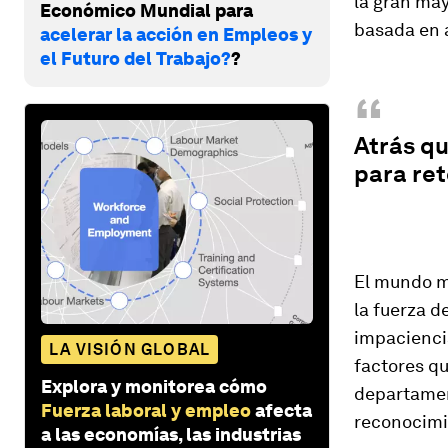
la gran ma
Económico Mundial para
basada en 
acelerar la acción en Empleos y
el Futuro del Trabajo?
?
“
Atrás qu
para ret
El mundo mi
la fuerza d
impacienci
LA VISIÓN GLOBAL
factores qu
Explora y monitorea cómo
departamen
Fuerza laboral y empleo
afecta
reconocimi
a las economías, las industrias