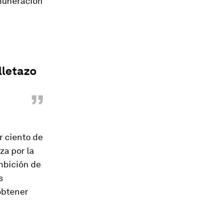
muneración
lletazo
”
r ciento de
za por la
mbición de
s
obtener