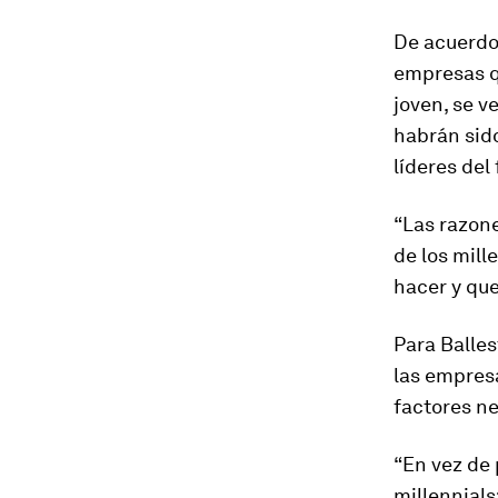
De acuerdo 
empresas q
joven, se v
habrán sido
líderes del 
“Las razon
de los mill
hacer y que
Para Balles
las empresa
factores ne
“En vez de 
millennials