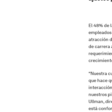
El 48% de 
empleados 
atracción d
de carrera 
requerimien
crecimient
“Nuestra cu
que hace qu
interacció
nuestros pi
Ullman, di
está confor