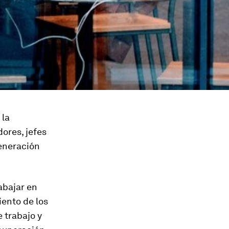
 la
ores, jefes
generación
abajar en
iento de los
 trabajo y