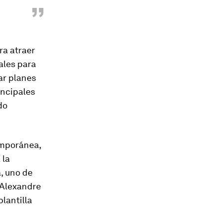
”
ra atraer
ales para
ar planes
incipales
do
emporánea,
 la
, uno de
 Alexandre
lantilla