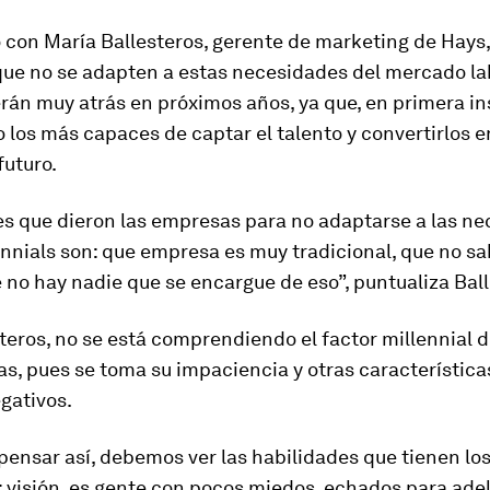
con María Ballesteros, gerente de marketing de Hays,
ue no se adapten a estas necesidades del mercado la
erán muy atrás en próximos años, ya que, en primera in
 los más capaces de captar el talento y convertirlos e
futuro.
es que dieron las empresas para no adaptarse a las n
ennials son: que empresa es muy tradicional, que no s
 no hay nadie que se encargue de eso”, puntualiza Ball
teros, no se está comprendiendo el factor millennial 
s, pues se toma su impaciencia y otras característic
gativos.
pensar así, debemos ver las habilidades que tienen lo
: visión, es gente con pocos miedos, echados para ade