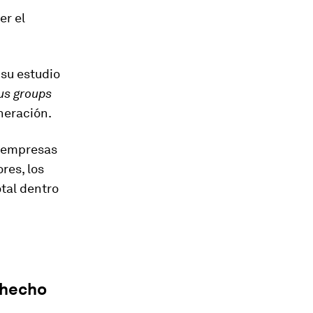
er el
 su estudio
us groups
neración.
s empresas
res, los
otal dentro
 hecho