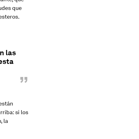
tudes que
esteros.
n las
esta
”
 están
riba: si los
, la