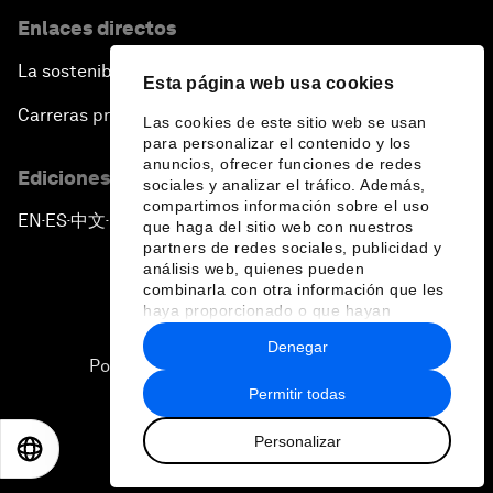
Enlaces directos
La sostenibilidad en el Foro
Esta página web usa cookies
Carreras profesionales
Las cookies de este sitio web se usan
para personalizar el contenido y los
anuncios, ofrecer funciones de redes
Ediciones en otros idiomas
sociales y analizar el tráfico. Además,
compartimos información sobre el uso
EN
ES
中文
日本語
▪
▪
▪
que haga del sitio web con nuestros
partners de redes sociales, publicidad y
análisis web, quienes pueden
combinarla con otra información que les
haya proporcionado o que hayan
recopilado a partir del uso que haya
Denegar
hecho de sus servicios.
Política de privacidad y normas de uso
Permitir todas
Sitemap
Personalizar
©
2026
Foro Económico Mundial
EN
ES
中文
日本語