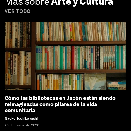
Más sobre
Arte y Cultura
VER TODO
Cómo las bibliotecas en Japón están siendo
reimaginadas como pilares de la vida
comunitaria
Naoko Tochibayashi
23 de marzo de 2026