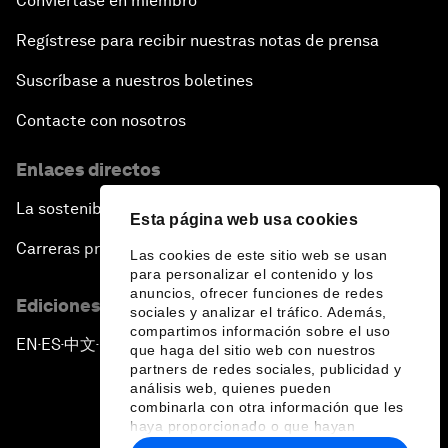
Conviértase en miembro
Regístrese para recibir nuestras notas de prensa
Suscríbase a nuestros boletines
Contacte con nosotros
Enlaces directos
La sostenibilidad en el Foro
Esta página web usa cookies
Carreras profesionales
Las cookies de este sitio web se usan
para personalizar el contenido y los
anuncios, ofrecer funciones de redes
Ediciones en otros idiomas
sociales y analizar el tráfico. Además,
compartimos información sobre el uso
EN
ES
中文
日本語
▪
▪
▪
que haga del sitio web con nuestros
partners de redes sociales, publicidad y
análisis web, quienes pueden
combinarla con otra información que les
haya proporcionado o que hayan
recopilado a partir del uso que haya