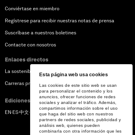
Conviértase en miembro
Regístrese para recibir nuestras notas de prensa
Suscríbase a nuestros boletines
Contacte con nosotros
Enlaces directos
La sostenibilidad en el Foro
Esta página web usa cookies
Carreras profesionales
Las cookies de este sitio web se usan
para personalizar el contenido y los
anuncios, ofrecer funciones de redes
Ediciones en otros idiomas
sociales y analizar el tráfico. Además,
compartimos información sobre el uso
EN
ES
中文
日本語
▪
▪
▪
que haga del sitio web con nuestros
partners de redes sociales, publicidad y
análisis web, quienes pueden
combinarla con otra información que les