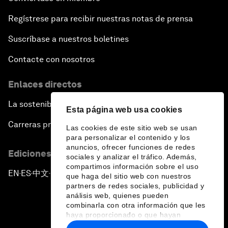
Regístrese para recibir nuestras notas de prensa
Suscríbase a nuestros boletines
Contacte con nosotros
Enlaces directos
La sostenibilidad en el Foro
Esta página web usa cookies
Carreras profesionales
Las cookies de este sitio web se usan
para personalizar el contenido y los
anuncios, ofrecer funciones de redes
Ediciones en otros idiomas
sociales y analizar el tráfico. Además,
compartimos información sobre el uso
EN
ES
中文
日本語
▪
▪
▪
que haga del sitio web con nuestros
partners de redes sociales, publicidad y
análisis web, quienes pueden
combinarla con otra información que les
haya proporcionado o que hayan
recopilado a partir del uso que haya