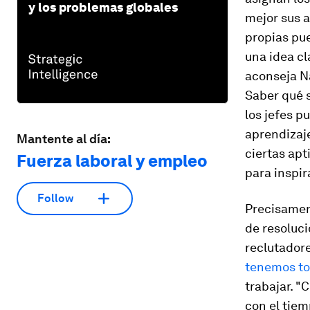
y los problemas globales
mejor sus a
propias pue
una idea cl
aconseja N
Saber qué s
los jefes p
aprendizaje
Mantente al día:
ciertas apt
Fuerza laboral y empleo
para inspir
Follow
Precisament
de resoluc
reclutadore
tenemos tod
trabajar. "
con el tiem