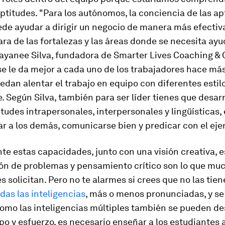
ptitudes. "Para los autónomos, la conciencia de las ap
de ayudar a dirigir un negocio de manera más efectiva
ara de las fortalezas y las áreas donde se necesita ayu
ayanee Silva, fundadora de Smarter Lives Coaching & 
e le da mejor a cada uno de los trabajadores hace más
uedan alentar el trabajo en equipo con diferentes estil
. Según Silva, también para ser líder tienes que desarr
itudes intrapersonales, interpersonales y lingüísticas, 
ar a los demás, comunicarse bien y predicar con el eje
e estas capacidades, junto con una visión creativa, e
ión de problemas y pensamiento crítico son lo que mu
s solicitan. Pero no te alarmes si crees que no las tien
as las inteligencias
, más o menos pronunciadas, y s
Como las inteligencias múltiples también se pueden de
po y esfuerzo, es necesario enseñar a los estudiantes 