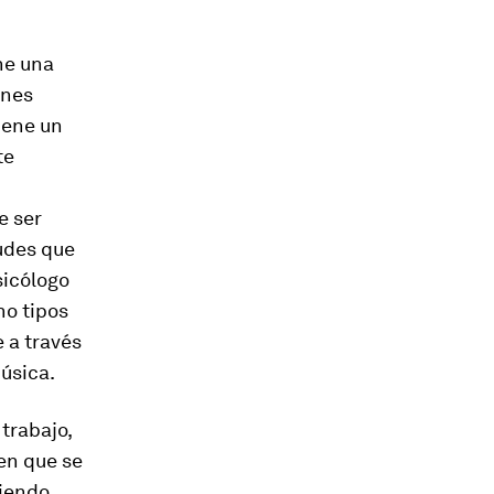
ne una
ones
iene un
te
e ser
tudes que
sicólogo
ho tipos
 a través
úsica.
 trabajo,
en que se
diendo