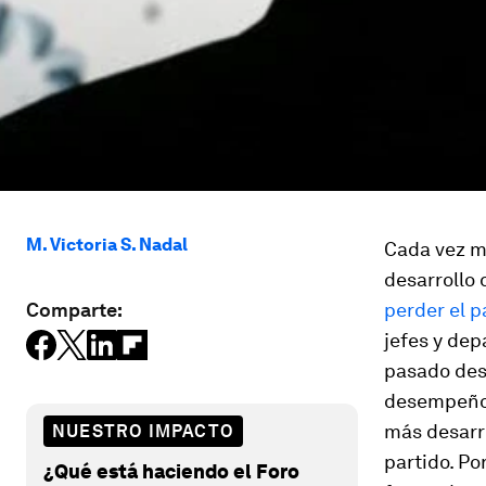
M. Victoria S. Nadal
Cada vez m
desarrollo 
Comparte:
perder el p
jefes y de
pasado des
desempeño 
más desarr
NUESTRO IMPACTO
partido. Po
¿Qué está haciendo el Foro