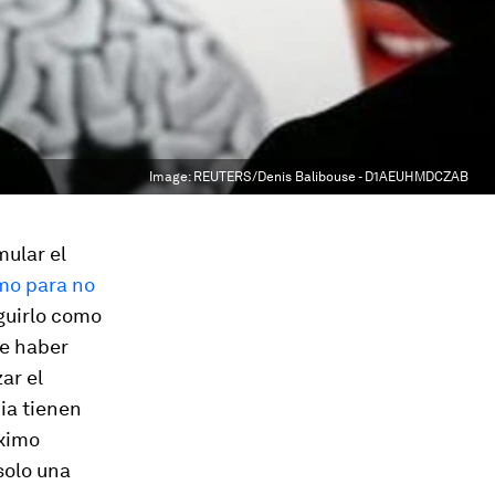
Image:
REUTERS/Denis Balibouse - D1AEUHMDCZAB
ular el
imo para no
guirlo como
ce haber
ar el
ia tienen
áximo
solo una