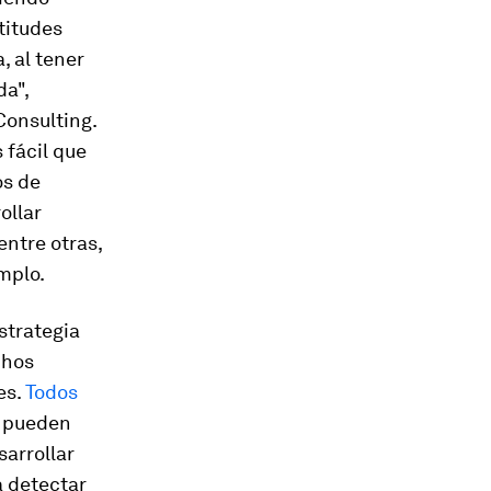
titudes
, al tener
da",
Consulting.
 fácil que
os de
ollar
entre otras,
mplo.
strategia
chos
es.
Todos
e pueden
sarrollar
a detectar