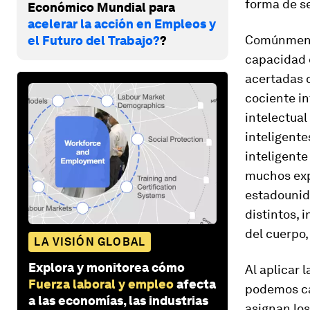
forma de se
Económico Mundial para
acelerar la acción en Empleos y
Comúnmente
el Futuro del Trabajo?
?
capacidad 
acertadas c
cociente in
intelectual
inteligente
inteligente
muchos expe
estadounid
distintos, 
del cuerpo,
LA VISIÓN GLOBAL
Explora y monitorea cómo
Al aplicar 
Fuerza laboral y empleo
afecta
podemos ca
a las economías, las industrias
asignan lo