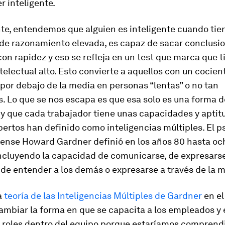
r inteligente.
, entendemos que alguien es inteligente cuando tie
de razonamiento elevada, es capaz de sacar conclusi
on rapidez y eso se refleja en un test que marca que t
telectual alto. Esto convierte a aquellos con un cocien
 por debajo de la media en personas “lentas” o no tan
s. Lo que se nos escapa es que esa solo es una forma d
 y que cada trabajador tiene unas capacidades y apti
rtos han definido como inteligencias múltiples. El p
ense Howard Gardner definió en los años 80 hasta oc
incluyendo la capacidad de comunicarse, de expresarse
 de entender a los demás o expresarse a través de la m
la
teoría de las Inteligencias Múltiples de Gardner
en el
mbiar la forma en que se capacita a los empleados y 
s roles dentro del equipo porque estaríamos compren