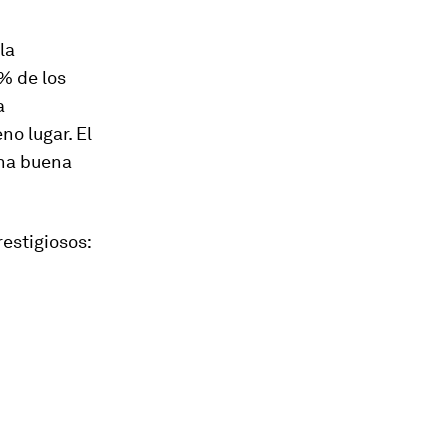
 la
% de los
a
no lugar. El
una buena
estigiosos: