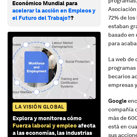
programas.
Económico Mundial para
Asociación
acelerar la acción en Empleos y
72% de los 
el Futuro del Trabajo?
?
estaban gra
basado en c
para acabar
La web de 
programas 
becarios ac
empresas y 
Google
enca
LA VISIÓN GLOBAL
compañía d
más de 600.
Explora y monitorea cómo
Fuerza laboral y empleo
afecta
está en cua
a las economías, las industrias
sus accione