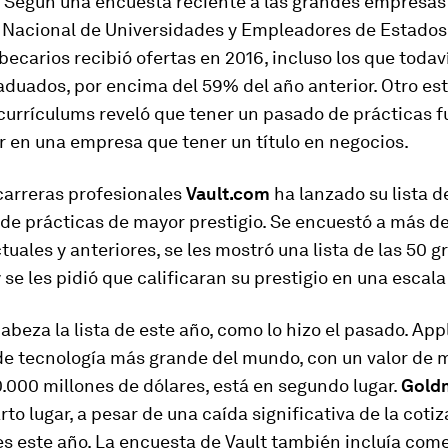
 Según una encuesta reciente a las grandes empresas 
 Nacional de Universidades y Empleadores de Estados 
becarios recibió ofertas en 2016, incluso los que todav
duados, por encima del 59% del año anterior. Otro es
urrículums reveló que tener un pasado de prácticas f
 en una empresa que tener un título en negocios.
carreras profesionales
Vault.com
ha lanzado su lista d
de prácticas de mayor prestigio. Se encuestó a más de
tuales y anteriores, se les mostró una lista de las 50 
se les pidió que calificaran su prestigio en una escala d
beza la lista de este año, como lo hizo el pasado. Appl
e tecnología más grande del mundo, con un valor de 
000 millones de dólares, está en segundo lugar.
Gold
rto lugar, a pesar de una caída significativa de la coti
s este año. La encuesta de Vault también incluía com