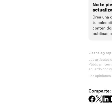
No te pi
actualiz
Crea una c
tu colecci
contenido
publicacio
Licencia y rep
Los artículos 
Pública Inter
acuerdo con n
Las opiniones 
Comparte: