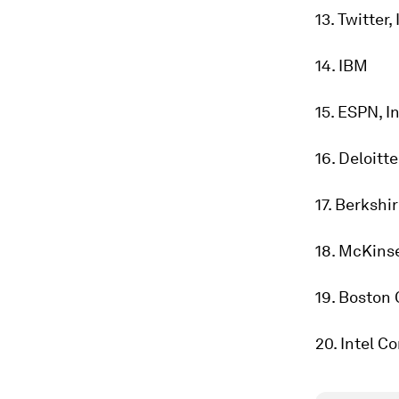
13. Twitter, 
14. IBM
15. ESPN, I
16. Deloitt
17. Berkshi
18. McKins
19. Boston 
20. Intel C