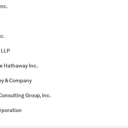
Inc.
nc.
e LLP
re Hathaway Inc.
ey & Company
Consulting Group, Inc.
orporation