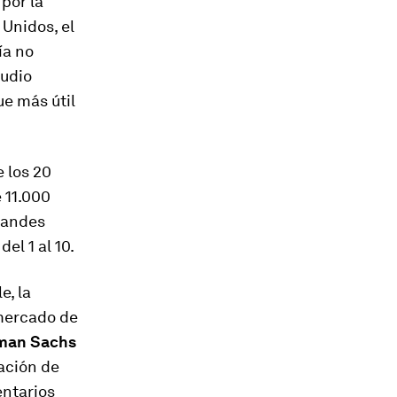
por la
Unidos, el
ía no
tudio
ue más útil
e los 20
 11.000
grandes
el 1 al 10.
e, la
mercado de
man Sachs
zación de
entarios