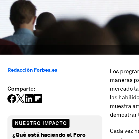
Redacción Forbes.es
Los progra
maneras par
Comparte:
mercado la
las habilid
muestra am
demostrar l
NUESTRO IMPACTO
Cada vez ha
¿Qué está haciendo el Foro