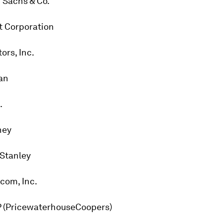
 Sachs & Co.
t Corporation
ors, Inc.
gan
.
ney
 Stanley
com, Inc.
P (PricewaterhouseCoopers)