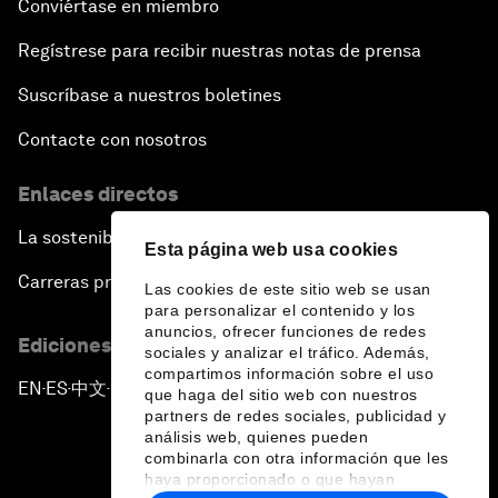
Conviértase en miembro
Regístrese para recibir nuestras notas de prensa
Suscríbase a nuestros boletines
Contacte con nosotros
Enlaces directos
La sostenibilidad en el Foro
Esta página web usa cookies
Carreras profesionales
Las cookies de este sitio web se usan
para personalizar el contenido y los
anuncios, ofrecer funciones de redes
Ediciones en otros idiomas
sociales y analizar el tráfico. Además,
compartimos información sobre el uso
EN
ES
中文
日本語
▪
▪
▪
que haga del sitio web con nuestros
partners de redes sociales, publicidad y
análisis web, quienes pueden
combinarla con otra información que les
haya proporcionado o que hayan