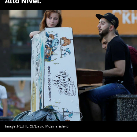
Alto Nivel
.
Image:
REUTERS/David Mdzinarishvili