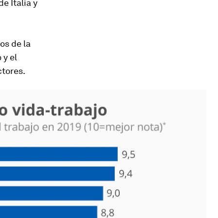
e Italia y
tos de la
 y el
ctores.