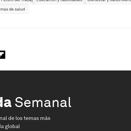
emas de salud
da
Semanal
nal de los temas más
a global