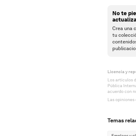
No te pi
actualiz
Crea una c
tu colecci
contenido
publicacio
Licencia y rep
Los artículos 
Pública Inter
acuerdo con n
Las opiniones 
Temas rela
Empleos y el