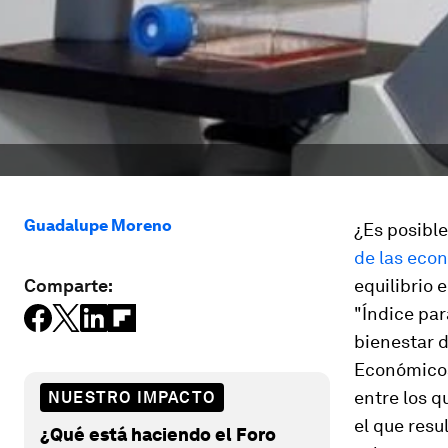
Guadalupe Moreno
¿Es posible
de las eco
Comparte:
equilibrio 
"Índice pa
bienestar d
Económicos 
entre los q
NUESTRO IMPACTO
el que resu
¿Qué está haciendo el Foro