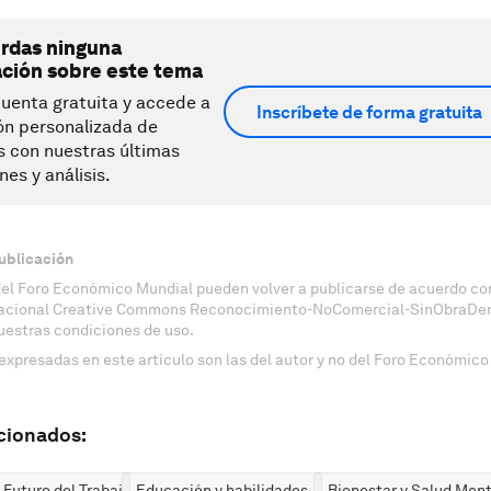
erdas ninguna
ación sobre este tema
uenta gratuita y accede a
Inscríbete de forma gratuita
ón personalizada de
s con nuestras últimas
nes y análisis.
ublicación
del Foro Económico Mundial pueden volver a publicarse de acuerdo con
nacional Creative Commons Reconocimiento-NoComercial-SinObraDeri
uestras condiciones de uso.
expresadas en este artículo son las del autor y no del Foro Económico
cionados:
 Futuro del Trabajo
Educación y habilidades
Bienestar y Salud Ment