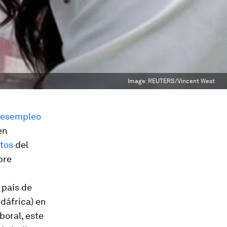
Image:
REUTERS/Vincent West
desempleo
en
tos
del
bre
 país de
dáfrica) en
boral, este