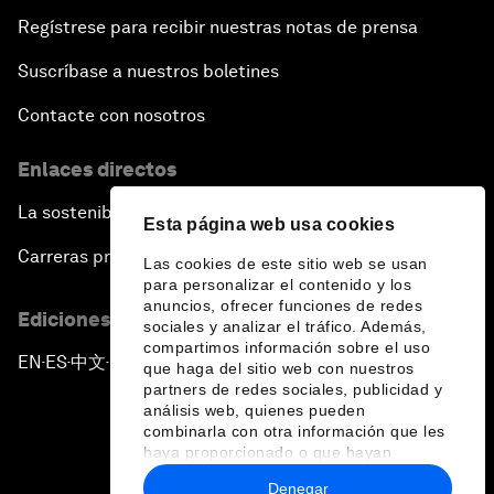
Regístrese para recibir nuestras notas de prensa
Suscríbase a nuestros boletines
Contacte con nosotros
Enlaces directos
La sostenibilidad en el Foro
Esta página web usa cookies
Carreras profesionales
Las cookies de este sitio web se usan
para personalizar el contenido y los
anuncios, ofrecer funciones de redes
Ediciones en otros idiomas
sociales y analizar el tráfico. Además,
compartimos información sobre el uso
EN
ES
中文
日本語
▪
▪
▪
que haga del sitio web con nuestros
partners de redes sociales, publicidad y
análisis web, quienes pueden
combinarla con otra información que les
haya proporcionado o que hayan
recopilado a partir del uso que haya
Denegar