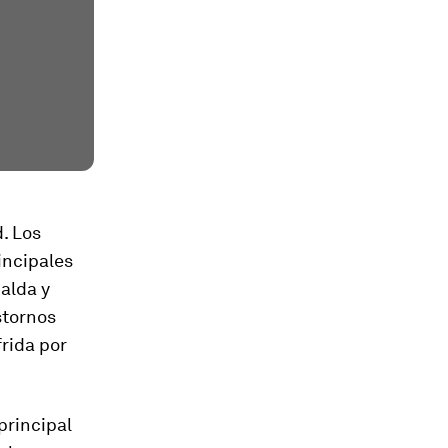
. Los
incipales
palda y
stornos
rida por
principal