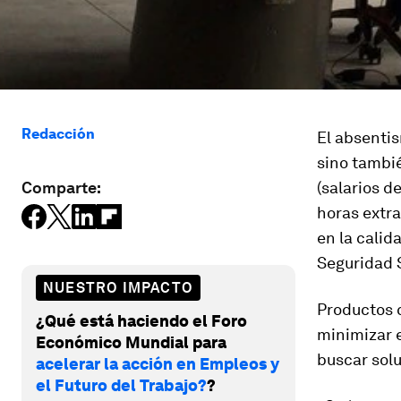
Redacción
El absentis
sino tambié
Comparte:
(salarios d
horas extra
en la calid
Seguridad S
NUESTRO IMPACTO
Productos 
¿Qué está haciendo el Foro
minimizar 
Económico Mundial para
buscar sol
acelerar la acción en Empleos y
el Futuro del Trabajo?
?