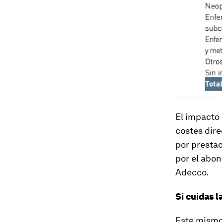
El impacto 
costes dire
por presta
por el abon
Adecco.
Si cuidas l
Este mismo