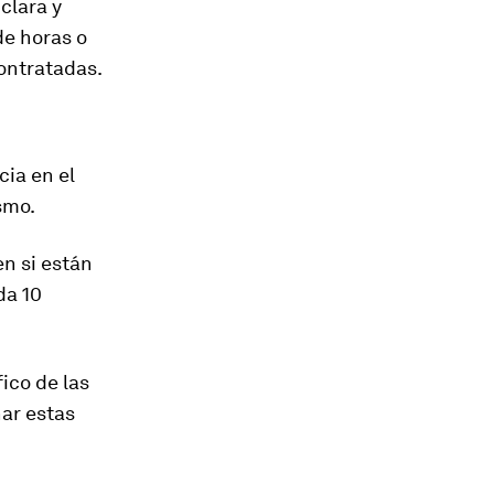
clara y
de horas o
ontratadas.
cia en el
smo.
n si están
da 10
ico de las
nar estas