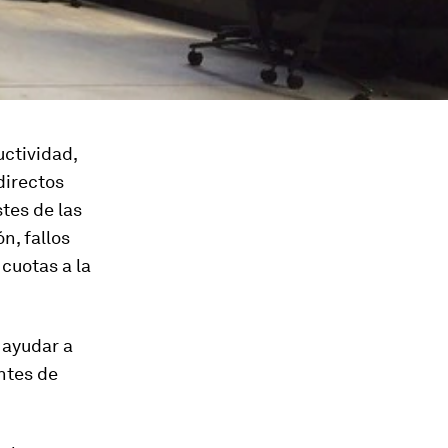
uctividad,
directos
stes de las
n, fallos
 cuotas a la
 ayudar a
ntes de