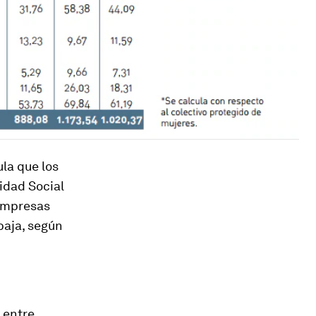
la que los
idad Social
 empresas
baja, según
 entre