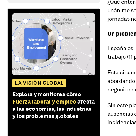
¿Qué enten
unánime so
jornadas n
Un proble
España es, 
trabajo (1
Esta situa
abordando e
LA VISIÓN GLOBAL
negocios no
Explora y monitorea cómo
Fuerza laboral y empleo
afecta
Sin este pl
a las economías, las industrias
ausencias o
y los problemas globales
incidencias