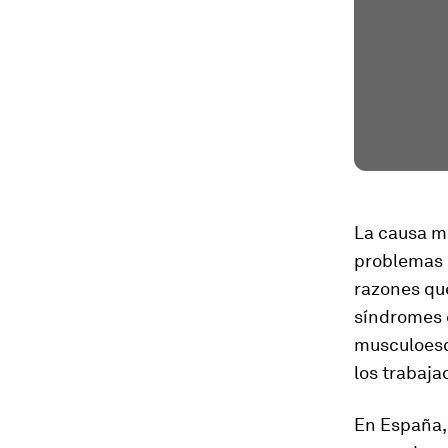
La causa m
problemas m
razones que
síndromes c
musculoesq
los trabaja
En España, 