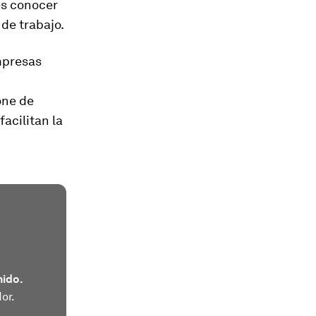
es conocer
de trabajo.
mpresas
one de
acilitan la
nido.
or.