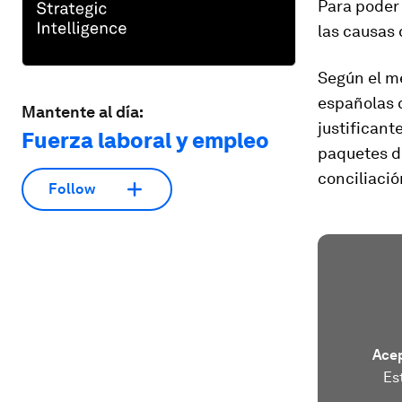
Para poder
las causas 
Según el m
españolas 
Mantente al día:
justificant
Fuerza laboral y empleo
paquetes de
conciliació
Follow
Acep
Es