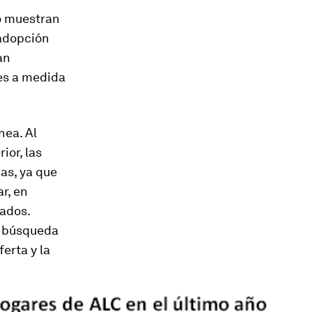
co muestran
 adopción
an
es a medida
nea. Al
ior, las
as, ya que
r, en
cados.
la búsqueda
erta y la