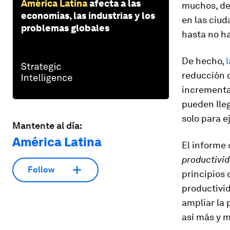
América Latina
afecta a las
muchos, des
economías, las industrias y los
en las ciud
problemas globales
hasta no ha
De hecho,
reducción d
incrementar
pueden lleg
solo para e
Mantente al día:
América Latina
El informe
productivid
Follow
principios 
productivid
ampliar la 
así más y m