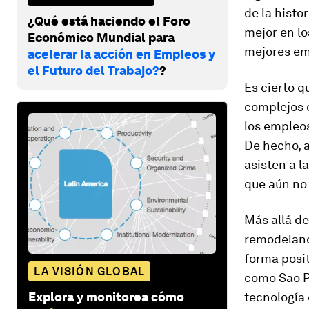
de la histo
¿Qué está haciendo el Foro
mejor en lo
Económico Mundial para
mejores em
acelerar la acción en Empleos y
el Futuro del Trabajo?
?
Es cierto q
complejos 
los empleos
De hecho, a
asisten a l
que aún no 
Más allá de
remodeland
forma posit
LA VISIÓN GLOBAL
como Sao P
Explora y monitorea cómo
tecnología