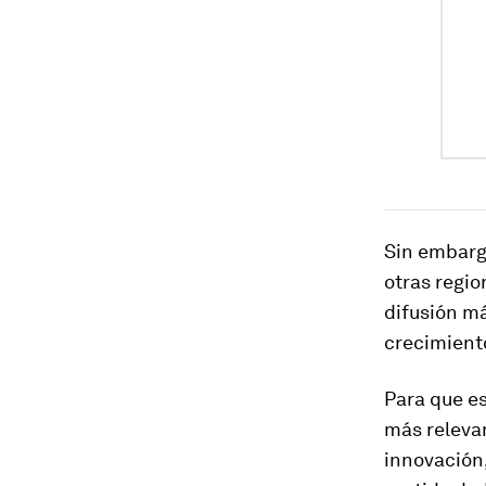
Sin embargo
otras regio
difusión má
crecimiento
Para que e
más relevan
innovación,