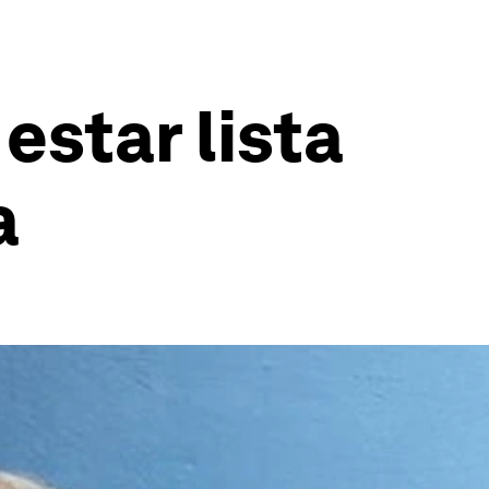
star lista
a