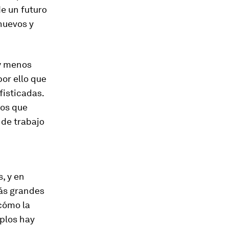
de un futuro
nuevos y
 y menos
or ello que
fisticadas.
ños que
 de trabajo
, y en
más grandes
cómo la
plos hay