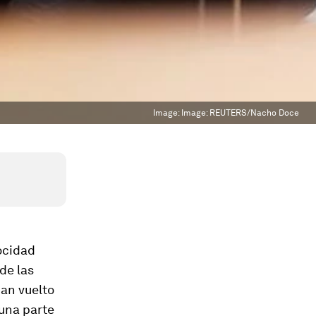
Image:
Image: REUTERS/Nacho Doce
ocidad
de las
han vuelto
 una parte