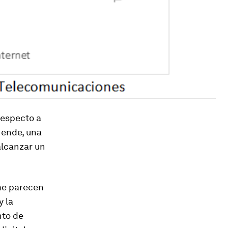
respecto a
 ende, una
alcanzar un
me parecen
y la
nto de