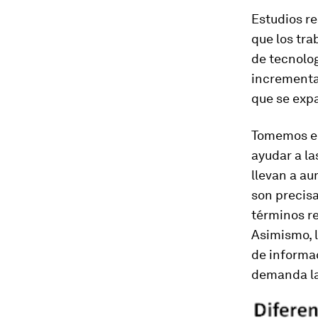
Estudios re
que los tra
de tecnolog
incrementa
que se exp
Tomemos el 
ayudar a la
llevan a au
son precis
términos re
Asimismo, 
de informac
demanda la