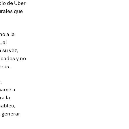
cio de Uber
urales que
no a la
 al
 su vez,
icados y no
eros.
,
carse a
ra la
iables,
y generar