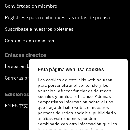
Conviértase en miembro
Regístrese para recibir nuestras notas de prensa
Suscríbase a nuestros boletines
Contacte con nosotros
Enlaces directos
La sostenibilidad en el Foro
Esta página web usa cookies
Carreras profesionales
Las cookies de este sitio web se usan
para personalizar el contenido y los
anuncios, ofrecer funciones de redes
Ediciones en otros idiomas
sociales y analizar el tráfico. Además,
compartimos información sobre el uso
EN
ES
中文
日本語
▪
▪
▪
que haga del sitio web con nuestros
partners de redes sociales, publicidad y
análisis web, quienes pueden
combinarla con otra información que les
haya proporcionado o que hayan